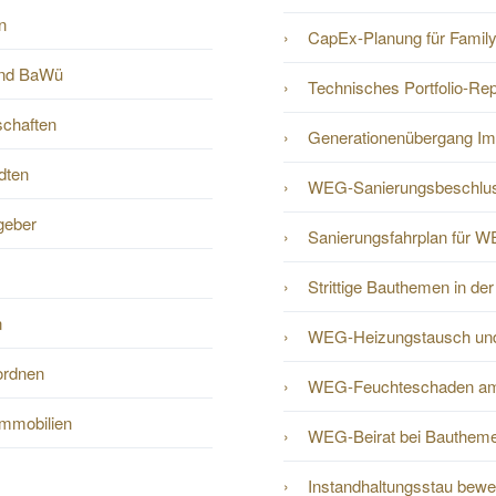
n
CapEx-Planung für Family
und BaWü
Technisches Portfolio-Rep
schaften
Generationenübergang Im
dten
WEG-Sanierungsbeschlus
ggeber
Sanierungsfahrplan für W
Strittige Bauthemen in d
n
WEG-Heizungstausch un
ordnen
WEG-Feuchteschaden am
Immobilien
WEG-Beirat bei Bauthem
Instandhaltungsstau bewer