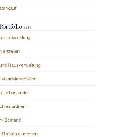
stankauf
Portfolio
(21)
ndsentwicklung
 erstellen
und Hausverwaltung
Bestandsimmobilien
bilienbestände
ch einordnen
m Bestand
-Risiken einordnen