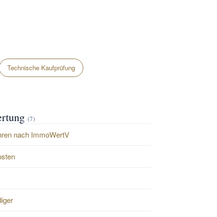
Technische Kaufprüfung
ertung
(7)
ahren nach ImmoWertV
osten
iger