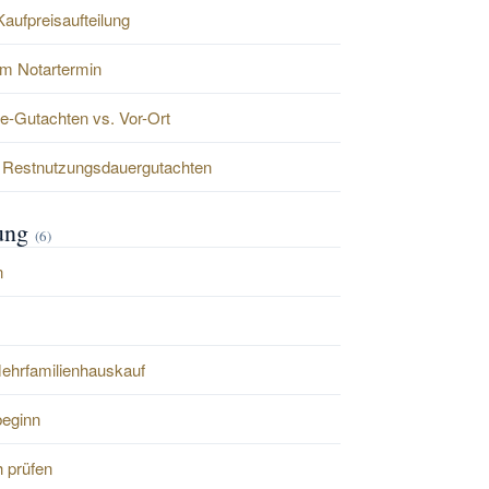
aufpreisaufteilung
em Notartermin
e-Gutachten vs. Vor-Ort
n Restnutzungsdauergutachten
fung
(6)
n
ehrfamilienhauskauf
beginn
h prüfen