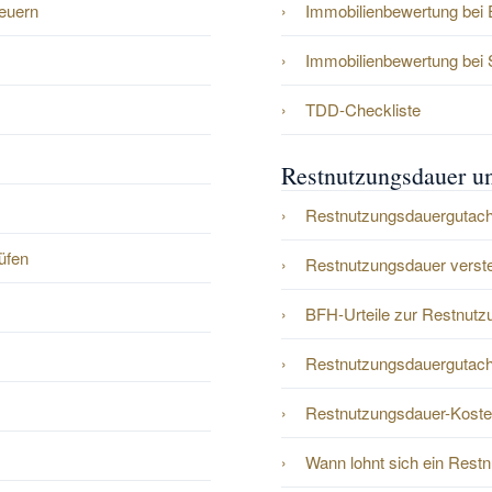
euern
Immobilienbewertung bei 
Immobilienbewertung bei
TDD-Checkliste
Restnutzungsdauer u
Restnutzungsdauergutach
üfen
Restnutzungsdauer verst
BFH-Urteile zur Restnut
Restnutzungsdauergutach
Restnutzungsdauer-Koste
Wann lohnt sich ein Rest