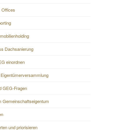
 Offices
orting
mobilienholding
s Dachsanierung
EG einordnen
er Eigentümerversammlung
d GEG-Fragen
 Gemeinschaftseigentum
en
ten und priorisieren