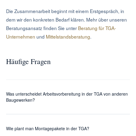
Die Zusammenarbeit beginnt mit einem Erstgespräch, in
dem wir den konkreten Bedarf klären. Mehr über unseren
Beratungsansatz finden Sie unter
Beratung für TGA-
Unternehmen
und
Mittelstandsberatung
.
Häufige Fragen
Was unterscheidet Arbeitsvorbereitung in der TGA von anderen
Baugewerken?
In der TGA laufen mehrere Gewerke parallel im selben
Raum: Lüftung, Sanitär, Heizung, Elektro und
Wie plant man Montagepakete in der TGA?
Regelungstechnik. Die Hauptherausforderung ist nicht die