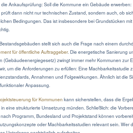
ist die Ankaufsprüfung: Soll die Kommune ein Gebäude erwerben:
prüft dann nicht nur technischen Zustand, sondern auch, ob sich 
elchen Bedingungen. Das ist insbesondere bei Grundstücken mit 
htig.
 Bestandsgebäuden stellt sich auch die Frage nach einem durch
nt für öffentliche Auftraggeber
. Die energetische Sanierung un
 (Gebäudeenergiegesetz) zwingt immer mehr Kommunen zur E
 wir, um die Anforderungen zu erfüllen: Eine Machbarkeitsstudie z
ienzstandards, Annahmen und Folgewirkungen. Ähnlich ist die Si
d funktionaler Anpassung.
rojektsteuerung für Kommunen
kann sicherstellen, dass die Erge
in eine strukturierte Umsetzung münden. Schließlich: die Vorber
e nach Programm, Bundesland und Projektstand können vorbere
tzungskonzepte oder Machbarkeitsstudien relevant sein. Wer d
muss Unterlagen nachträglich aufarbeiten.