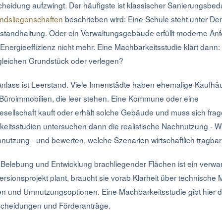
eidung aufzwingt. Der häufigste ist klassischer Sanierungsbedar
dsliegenschaften
beschrieben wird: Eine Schule steht unter D
nstandhaltung. Oder ein Verwaltungsgebäude erfüllt moderne An
d Energieeffizienz nicht mehr. Eine Machbarkeitsstudie klärt dann
leichen Grundstück oder verlegen?
Anlass ist Leerstand. Viele Innenstädte haben ehemalige Kaufhäu
üroimmobilien, die leer stehen. Eine Kommune oder eine
esellschaft kauft oder erhält solche Gebäude und muss sich fr
keitsstudien untersuchen dann die realistische Nachnutzung - W
utzung - und bewerten, welche Szenarien wirtschaftlich tragbar
e Belebung und Entwicklung brachliegender Flächen ist ein verw
ersionsprojekt plant, braucht sie vorab Klarheit über technische 
en und Umnutzungsoptionen. Eine Machbarkeitsstudie gibt hier d
scheidungen und Förderanträge.