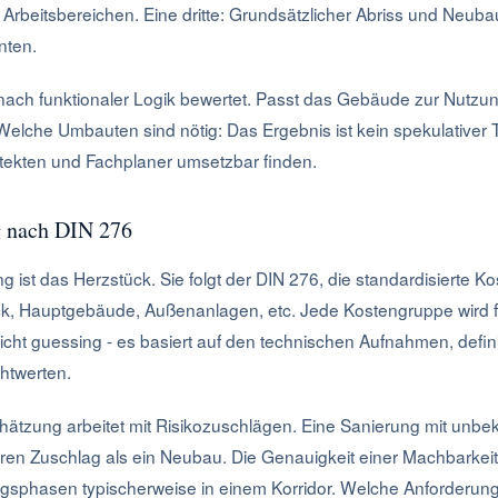
 Arbeitsbereichen. Eine dritte: Grundsätzlicher Abriss und Neu
nten.
 nach funktionaler Logik bewertet. Passt das Gebäude zur Nutzu
Welche Umbauten sind nötig: Das Ergebnis ist kein spekulativer 
itekten und Fachplaner umsetzbar finden.
g nach DIN 276
 ist das Herzstück. Sie folgt der DIN 276, die standardisierte 
ück, Hauptgebäude, Außenanlagen, etc. Jede Kostengruppe wird f
nicht guessing - es basiert auf den technischen Aufnahmen, defi
htwerten.
hätzung arbeitet mit Risikozuschlägen. Eine Sanierung mit unb
en Zuschlag als ein Neubau. Die Genauigkeit einer Machbarkeitss
gsphasen typischerweise in einem Korridor. Welche Anforderun