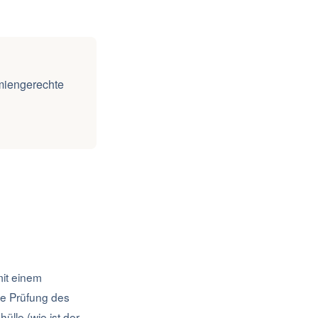
emiengerechte
mit einem
ie Prüfung des
lle (wie ist der