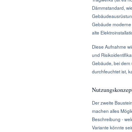
Dämmstandard, wie 
Gebäudeausrüstung (
Gebäude moderne An
alte Elektroinstallat
Diese Aufnahme wir
und Risikoidentifika
Gebäude, bei dem u
durchfeuchtet ist, k
Nutzungskonzept
Der zweite Baustein
machen alles Möglic
Beschreibung - wel
Variante könnte se