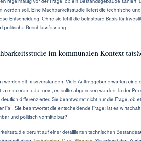
en regelmäßig vor der Frage, ob ein Bestandsgebäude saniert, u
werden soll. Eine Machbarkeitsstudie liefert die technische und 
ese Entscheidung. Ohne sie fehlt die belastbare Basis für Investi
d politische Beschlussfassung.
barkeitsstudie im kommunalen Kontext tatsäc
n werden oft missverstanden. Viele Auftraggeber erwarten eine e
 zu sanieren, oder nein, es sollte abgerissen werden. In der Praxi
eutlich differenzierter. Sie beantwortet nicht nur die Frage, ob e
er Fall. Sie beantwortet die entscheidende Frage: Ist es wirtschaftl
bar und politisch vermittelbar?
keitsstudie beruht auf einer detaillierten technischen Bestands
chbar mit einer
Technischen Due Diligence
. Sie erfasst den Zus