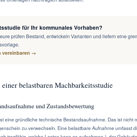
tsstudie für Ihr kommunales Vorhaben?
eure prüfen Bestand, entwickeln Varianten und liefern eine gr
svorlage.
h vereinbaren →
 einer belastbaren Machbarkeitsstudie
andsaufnahme und Zustandsbewertung
ist eine gründliche technische Bestandsaufnahme. Das ist nicht 
genschein zu verwechseln. Eine belastbare Aufnahme umfasst d
och tragfähig, welche Lasten kann es aufnehmen-), der Gebäudehü