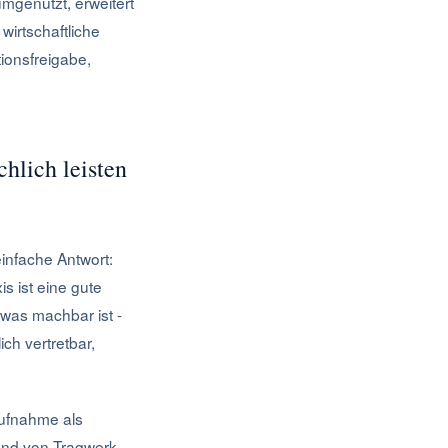
mgenutzt, erweitert
wirtschaftliche
tionsfreigabe,
hlich leisten
infache Antwort:
s ist eine gute
twas machbar ist -
ich vertretbar,
aufnahme als
tand von Tragwerk,