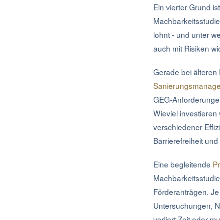
Ein vierter Grund 
Machbarkeitsstudie 
lohnt - und unter w
auch mit Risiken wic
Gerade bei älteren
Sanierungsmanageme
GEG-Anforderungen
Wieviel investieren
verschiedener Effiz
Barrierefreiheit un
Eine begleitende
P
Machbarkeitsstudie 
Förderanträgen. J
Untersuchungen, Nu
verliert Zeit oder 