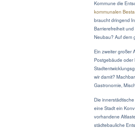
Kommune die Entsch
kommunalen Bestan
braucht dringend I
Barrierefreiheit un
Neubau? Auf dem g
Ein zweiter großer 
Postgebäude oder B
Stadtentwicklungsg
wir damit? Machbar
Gastronomie, Mischn
Die innerstädtisch
eine Stadt ein Konv
vorhandene Altlast
städtebauliche Ent