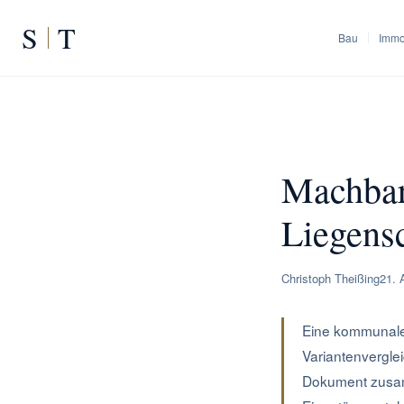
S
T
Bau
Immo
START
/
RATGEBER
/
Machb
Machbar
Liegens
Christoph Theißing
21. 
Eine kommunale 
Variantenvergle
Dokument zusam