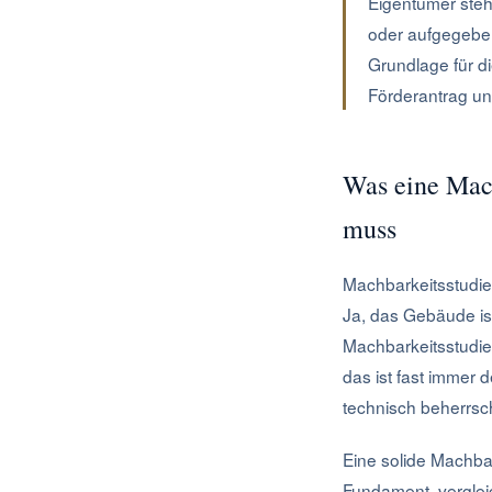
Eigentümer steh
oder aufgegeben 
Grundlage für di
Förderantrag un
Was eine Mach
muss
Machbarkeitsstudie
Ja, das Gebäude ist
Machbarkeitsstudie d
das ist fast immer d
technisch beherrsch
Eine solide Machbar
Fundament, verglei