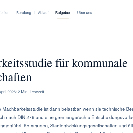
bilien
Beratung
Ablauf
Ratgeber
Über uns
arkeitsstudie für kommunale Liegenschaften
keitsstudie für kommunale
chaften
April 2026
12 Min. Lesezeit
Machbarkeitsstudie ist dann belastbar, wenn sie technische B
ich nach DIN 276 und eine gremiengerechte Entscheidungsvorla
menführt. Kommunen, Stadtentwicklungsgesellschaften und öff