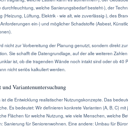
durchfeuchtung, welche Sanierungsbedarf besteht-), der Tech
Heizung, Lüftung, Elektrik - wie alt, wie zuverlässig-), des Bra
forderungen ein-) und möglicher Schadstoffe (Asbest, Künstlic
ionen).
d nicht zur Vorbereitung der Planung genutzt, sondern direkt z
tion. Sie schafft die Datengrundlage, auf der alle weiteren Zahlen
nklar ist, ob die tragenden Wände noch intakt sind oder ob 40 
ann nicht seriös kalkuliert werden.
 und Variantenuntersuchung
 ist die Entwicklung realistischer Nutzungskonzepte. Das bedeute
he. Es bedeutet: Wir definieren konkrete Varianten (A, B, C) mit j
che Flächen für welche Nutzung, wie viele Menschen, welche Bet
in: Sanierung für Seniorenwohnen. Eine andere: Umbau für Büro