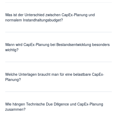
Was ist der Unterschied zwischen CapEx-Planung und
normalem Instandhaltungsbudget?
Ein Instandhaltungsbudget verteilt pauschal Mittel. CapEx-
Planung leitet Investitionsbedarf objektbezogen aus
Wann wird CapEx-Planung bei Bestandsentwicklung besonders
Zustand, Restnutzungsdauer, Regulierung, Nutzung und
wichtig?
Projektzielen ab. Sie priorisiert Maßnahmen, Zeitfenster
und wirtschaftliche Wirkung.
Besonders wichtig wird sie vor Ankauf, vor Revitalisierung,
bei Finanzierungsentscheidungen, bei Portfoliooptimierung
Welche Unterlagen braucht man für eine belastbare CapEx-
und immer dann, wenn größere Maßnahmenpakete
Planung?
zeitlich, technisch und wirtschaftlich koordiniert werden
müssen.
Hilfreich sind Bestandspläne, Baujahre,
Modernisierungshistorie, Wartungs- und Prüfunterlagen,
Wie hängen Technische Due Diligence und CapEx-Planung
Energieausweis, Miet- und Nutzungssituation, bekannte
zusammen?
Mängel, frühere Gutachten und bei Projektmaßnahmen