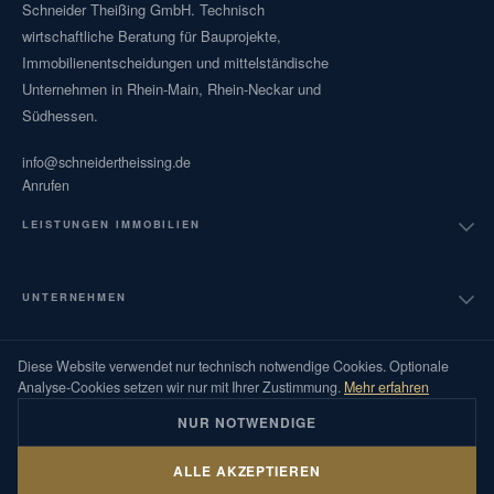
Schneider Theißing GmbH. Technisch
wirtschaftliche Beratung für Bauprojekte,
Immobilienentscheidungen und mittelständische
Unternehmen in Rhein-Main, Rhein-Neckar und
Südhessen.
info@schneidertheissing.de
Anrufen
LEISTUNGEN IMMOBILIEN
Technische Due Diligence
UNTERNEHMEN
Portfolioanalyse
Diese Website verwendet nur technisch notwendige Cookies. Optionale
Über uns
Analyse-Cookies setzen wir nur mit Ihrer Zustimmung.
Mehr erfahren
Investorenberatung
NUR NOTWENDIGE
Ratgeber
Projektcontrolling
ALLE AKZEPTIEREN
© 2026 Schneider Theißing GmbH · Alle Rechte vorbehalten ·
Impressum
·
Datenschutz
Glossar