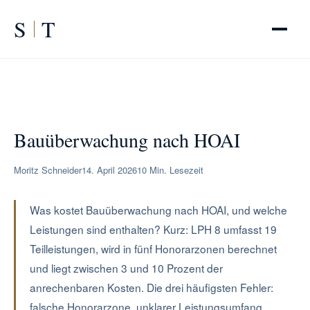
S
T
START
/
RATGEBER
/
Bauüberwachung nach HOAI
Bauüberwachung nach HOAI
Moritz Schneider
14. April 2026
10 Min. Lesezeit
Was kostet Bauüberwachung nach HOAI, und welche
Leistungen sind enthalten? Kurz: LPH 8 umfasst 19
Teilleistungen, wird in fünf Honorarzonen berechnet
und liegt zwischen 3 und 10 Prozent der
anrechenbaren Kosten. Die drei häufigsten Fehler:
falsche Honorarzone, unklarer Leistungsumfang,