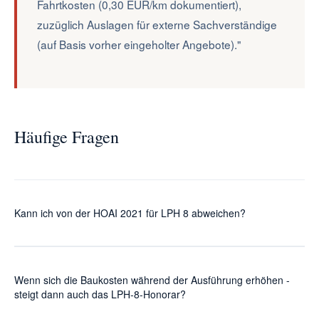
Fahrtkosten (0,30 EUR/km dokumentiert),
zuzüglich Auslagen für externe Sachverständige
(auf Basis vorher eingeholter Angebote)."
Häufige Fragen
Kann ich von der HOAI 2021 für LPH 8 abweichen?
Ja, die HOAI ist keine zwingende Gebührenordnung mehr.
Seit dem EuGH-Urteil 2019 sind Vereinbarungen unterhalb
Wenn sich die Baukosten während der Ausführung erhöhen -
oder oberhalb der HOAI-Sätze möglich. Im Streitfall wird die
steigt dann auch das LPH-8-Honorar?
HOAI jedoch weiterhin häufig als Maßstab zur