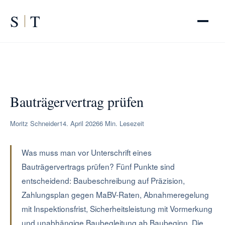
S
T
START
/
RATGEBER
/
Bauträgervertrag prüfen
Bauträgervertrag prüfen
Moritz Schneider
14. April 2026
6 Min. Lesezeit
Was muss man vor Unterschrift eines
Bauträgervertrags prüfen? Fünf Punkte sind
entscheidend: Baubeschreibung auf Präzision,
Zahlungsplan gegen MaBV-Raten, Abnahmeregelung
mit Inspektionsfrist, Sicherheitsleistung mit Vormerkung
und unabhängige Baubegleitung ab Baubeginn. Die