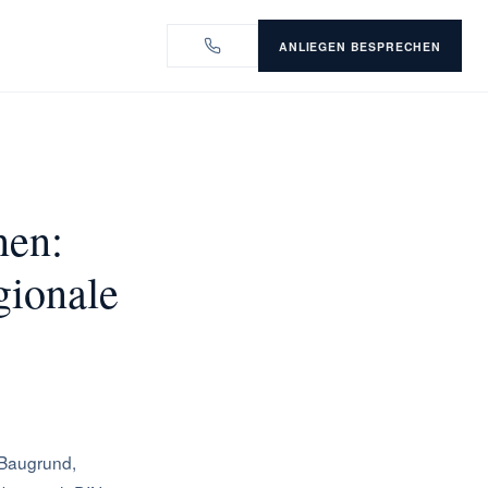
ANLIEGEN BESPRECHEN
nen:
gionale
 Baugrund,