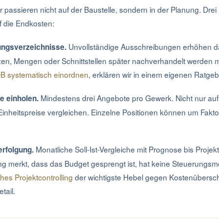
r passieren nicht auf der Baustelle, sondern in der Planung. Dre
f die Endkosten:
Unvollständige Ausschreibungen erhöhen da
ungsverzeichnisse.
zen, Mengen oder Schnittstellen später nachverhandelt werden 
B systematisch einordnen
, erklären wir in einem eigenen Ratgeb
Mindestens drei Angebote pro Gewerk. Nicht nur au
e einholen.
inheitspreise vergleichen. Einzelne Positionen können um Faktor
Monatliche Soll-Ist-Vergleiche mit Prognose bis Projek
rfolgung.
g merkt, dass das Budget gesprengt ist, hat keine Steuerungsmö
hes Projektcontrolling
der wichtigste Hebel gegen Kostenüberschr
tail.