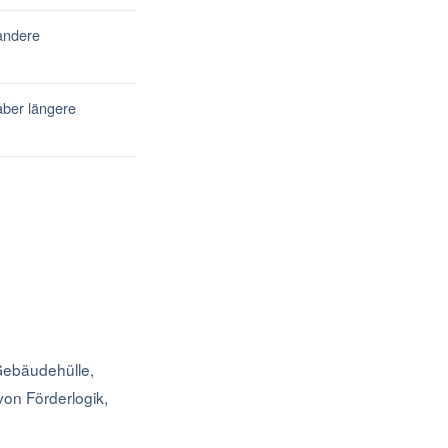
andere
aber längere
Gebäudehülle,
von Förderlogik,