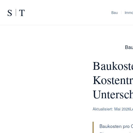
S
T
Bau
Immo
Bau
START
/
RATGEBER
/
Baukost
Kostentr
Untersc
Aktualisiert: Mai 2026
L
Baukosten pro 