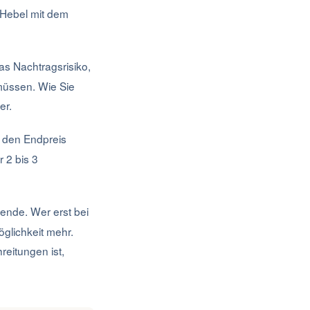
i Hebel mit dem
s Nachtragsrisiko,
müssen. Wie Sie
er.
f den Endpreis
 2 bis 3
tende. Wer erst bei
glichkeit mehr.
eitungen ist,