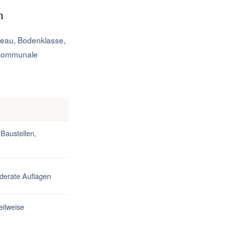
n
iveau, Bodenklasse,
d kommunale
Baustellen,
derate Auflagen
eilweise