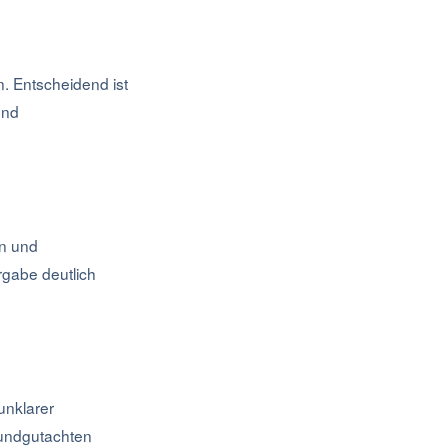
. Entscheidend ist
und
en und
rgabe deutlich
unklarer
rundgutachten