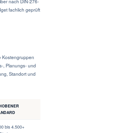
iber nach DIN-276-
get fachlich geprüft
ie Kostengruppen
s-, Planungs- und
ung, Standort und
HOBENER
ANDARD
00 bis 4.500+