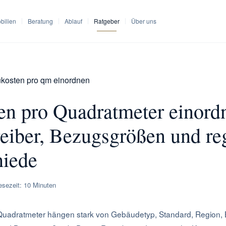
bilien
Beratung
Ablauf
Ratgeber
Über uns
kosten pro qm einordnen
en pro Quadratmeter einord
eiber, Bezugsgrößen und re
hiede
esezeit: 10 Minuten
Quadratmeter hängen stark von Gebäudetyp, Standard, Region,