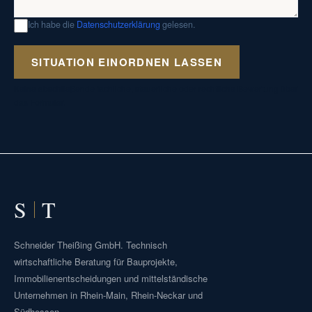
Ich habe die
Datenschutzerklärung
gelesen.
SITUATION EINORDNEN LASSEN
Keine abschließende fachliche, steuerliche oder rechtliche Bewertung über
das Formular.
S
T
Schneider Theißing GmbH. Technisch
wirtschaftliche Beratung für Bauprojekte,
Immobilienentscheidungen und mittelständische
Unternehmen in Rhein-Main, Rhein-Neckar und
Südhessen.