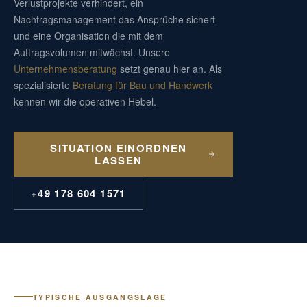
Verlustprojekte verhindert, ein
Nachtragsmanagement das Ansprüche sichert
und eine Organisation die mit dem
Auftragsvolumen mitwächst. Unsere
Unternehmensberatung
setzt genau hier an. Als
spezialisierte
Beratung für Bau und Handwerk
kennen wir die operativen Hebel.
SITUATION EINORDNEN
LASSEN
+49 178 604 1571
TYPISCHE AUSGANGSLAGE