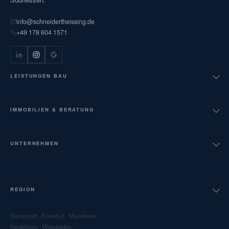
info@schneidertheissing.de
+49 178 604 1571
LEISTUNGEN BAU
Bauüberwachung HOAI LPH 6-9
IMMOBILIEN & BERATUNG
Projektsteuerung AHO Nr. 9
Verkehrswertgutachten
UNTERNEHMEN
Nachtragsmanagement
Technische Due Diligence
Über uns
Abnahmebegleitung
REGION
Restnutzungsdauergutachten
Häufige Fragen
Öffentliche Auftraggeber
Darmstadt
·
Frankfurt
·
Mannheim
Immobilienvermittlung
Heidelberg
·
Wiesbaden