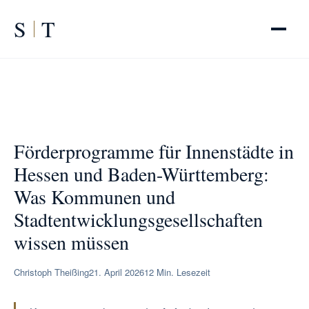
S
T
Förderprogramme für Innenstädte in Hessen und Baden-
START
/
RATGEBER
/
Württemberg
Förderprogramme für Innenstädte in
Hessen und Baden-Württemberg:
Was Kommunen und
Stadtentwicklungsgesellschaften
wissen müssen
Christoph Theißing
21. April 2026
12 Min. Lesezeit