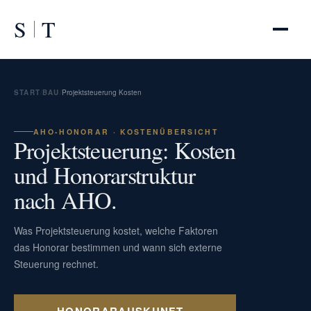
S
T
START
/
BAU
/
Projektsteuerung Kosten
AHO-HONORAR · KOSTENÜBERSICHT
Projektsteuerung: Kosten
und Honorarstruktur
nach AHO.
Was Projektsteuerung kostet, welche Faktoren
das Honorar bestimmen und wann sich externe
Steuerung rechnet.
HONORARAUSKUNFT