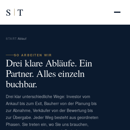
S
T
START
/
Ablauf
SO ARBEITEN WIR
Drei klare Abläufe. Ein
Partner. Alles einzeln
buchbar.
Drei klar unterschiedliche Wege: Investor vom
Ankauf bis zum Exit, Bauherr von der Planung bis
zur Abnahme, Verkäufer von der Bewertung bis
zur Übergabe. Jeder Weg besteht aus geordneten
Phasen. Sie treten ein, wo Sie uns brauchen,