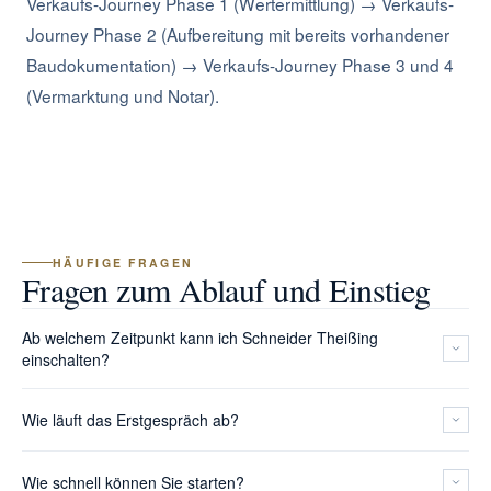
Verkaufs-Journey Phase 1 (Wertermittlung) → Verkaufs-
Journey Phase 2 (Aufbereitung mit bereits vorhandener
Baudokumentation) → Verkaufs-Journey Phase 3 und 4
(Vermarktung und Notar).
HÄUFIGE FRAGEN
Fragen zum Ablauf und Einstieg
Ab welchem Zeitpunkt kann ich Schneider Theißing
einschalten?
Grundsätzlich in jeder Projektphase. Ideal ist der Einstieg vor
Wie läuft das Erstgespräch ab?
der Vergabe oder vor dem Ankauf, weil dort die größten Hebel
liegen. Wir übernehmen aber auch laufende Projekte, in denen
Im Erstgespräch klären wir Ihr Vorhaben, die aktuelle
Wie schnell können Sie starten?