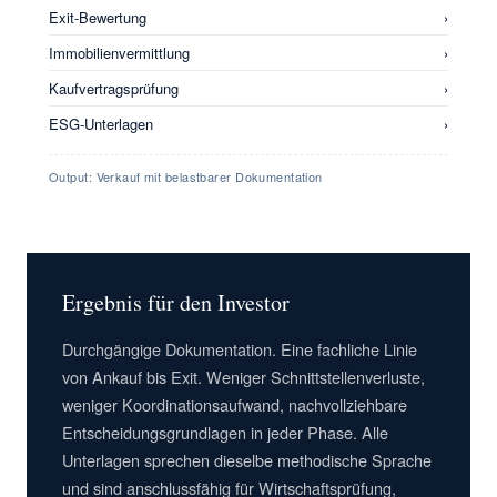
Exit-Bewertung
›
Immobilienvermittlung
›
Kaufvertragsprüfung
›
ESG-Unterlagen
›
Output: Verkauf mit belastbarer Dokumentation
Ergebnis für den Investor
Durchgängige Dokumentation. Eine fachliche Linie
von Ankauf bis Exit. Weniger Schnittstellenverluste,
weniger Koordinationsaufwand, nachvollziehbare
Entscheidungsgrundlagen in jeder Phase. Alle
Unterlagen sprechen dieselbe methodische Sprache
und sind anschlussfähig für Wirtschaftsprüfung,