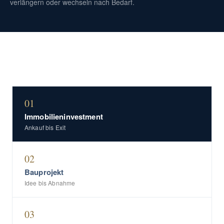
verlängern oder wechseln nach Bedarf.
01
Immobilieninvestment
Ankauf bis Exit
02
Bauprojekt
Idee bis Abnahme
03