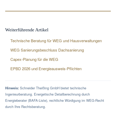
Abgleich-Check, Vorlauftemperatur-Prüfung, Heizkörper-
Antragszeitpunkt geltenden Richtlinien.
Bewertung, Aufstellort/Schallschutz, Stromanschluss bzw.
Lagerraum.
Weiterführende Artikel
Technische Beratung für WEG und Hausverwaltungen
WEG Sanierungsbeschluss Dachsanierung
Capex-Planung für die WEG
EPBD 2026 und Energieausweis-Pflichten
Hinweis:
Schneider Theißing GmbH bietet technische
Ingenieurberatung. Energetische Detailberechnung durch
Energieberater (BAFA-Liste), rechtliche Würdigung im WEG-Recht
durch Ihre Rechtsberatung.