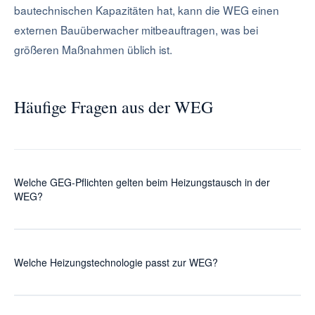
bautechnischen Kapazitäten hat, kann die WEG einen
externen Bauüberwacher mitbeauftragen, was bei
größeren Maßnahmen üblich ist.
Häufige Fragen aus der WEG
Welche GEG-Pflichten gelten beim Heizungstausch in der
WEG?
Seit 2024 gilt: Eine neu eingebaute Heizung muss mit
mindestens 65 Prozent erneuerbarer Energie betrieben
Welche Heizungstechnologie passt zur WEG?
werden. Übergangsfristen für bestehende Gas- und
Ölheizungen laufen je nach Kommunalplanung bis 2026
Drei realistische Optionen: Wärmepumpe (Luft-Wasser
oder 2028.
oder Sole-Wasser), Pellet-Heizung mit Lagerraum, oder