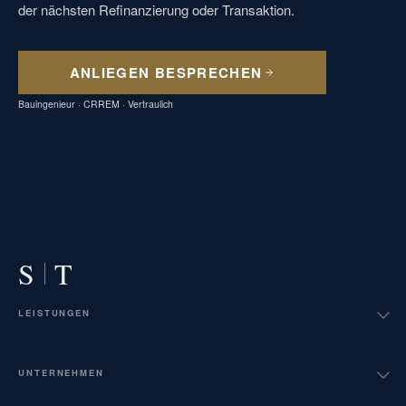
der nächsten Refinanzierung oder Transaktion.
ANLIEGEN BESPRECHEN
Bauingenieur · CRREM · Vertraulich
S
T
LEISTUNGEN
Investorenbegleitung
UNTERNEHMEN