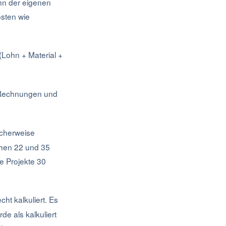
ohn der eigenen
sten wie
(Lohn + Material +
 Rechnungen und
scherweise
hen 22 und 35
e Projekte 30
ht kalkuliert. Es
de als kalkuliert