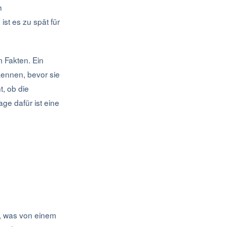
h
st es zu spät für
 Fakten. Ein
kennen, bevor sie
t, ob die
ge dafür ist eine
t, was von einem