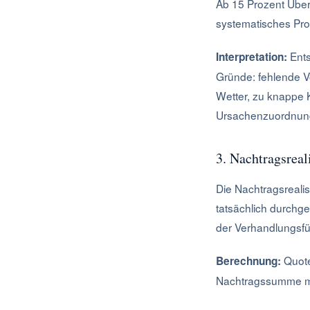
Ab 15 Prozent Übers
systematisches Prob
Ents
Interpretation:
Gründe: fehlende V
Wetter, zu knappe 
Ursachenzuordnung 
3. Nachtragsreal
Die Nachtragsrealis
tatsächlich durchges
der Verhandlungsf
Quote
Berechnung:
Nachtragssumme m