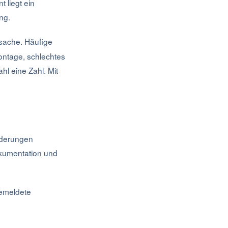
 liegt ein
ng.
rsache. Häufige
ontage, schlechtes
l eine Zahl. Mit
orderungen
Dokumentation und
gemeldete