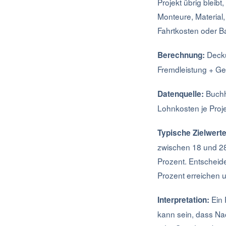
Projekt übrig blei
Monteure, Material
Fahrtkosten oder Ba
Decku
Berechnung:
Fremdleistung + G
Buchh
Datenquelle:
Lohnkosten je Proje
Typische Zielwerte
zwischen 18 und 2
Prozent. Entscheid
Prozent erreichen 
Ein 
Interpretation:
kann sein, dass Nac