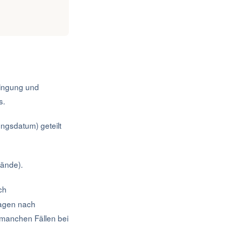
ringung und
s.
ngsdatum) geteilt
tände).
ch
Tagen nach
n manchen Fällen bei