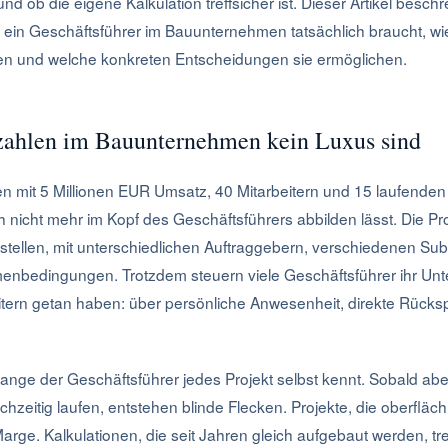
nd ob die eigene Kalkulation treffsicher ist. Dieser Artikel beschr
 ein Geschäftsführer im Bauunternehmen tatsächlich braucht, wi
en und welche konkreten Entscheidungen sie ermöglichen.
hlen im Bauunternehmen kein Luxus sind
 mit 5 Millionen EUR Umsatz, 40 Mitarbeitern und 15 laufenden 
ch nicht mehr im Kopf des Geschäftsführers abbilden lässt. Die Pr
tellen, mit unterschiedlichen Auftraggebern, verschiedenen S
nbedingungen. Trotzdem steuern viele Geschäftsführer ihr Unt
beitern getan haben: über persönliche Anwesenheit, direkte Rück
olange der Geschäftsführer jedes Projekt selbst kennt. Sobald abe
chzeitig laufen, entstehen blinde Flecken. Projekte, die oberflächl
Marge. Kalkulationen, die seit Jahren gleich aufgebaut werden, tr