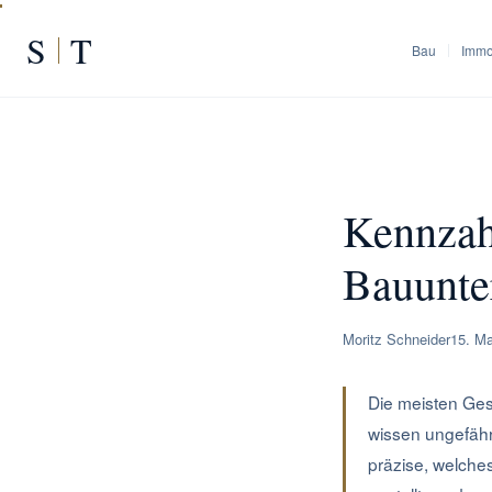
S
T
Bau
Immo
START
/
RATGEBER
/
Kennz
Kennzah
Bauunt
Moritz Schneider
15. Ma
Die meisten Ges
wissen ungefähr
präzise, welche