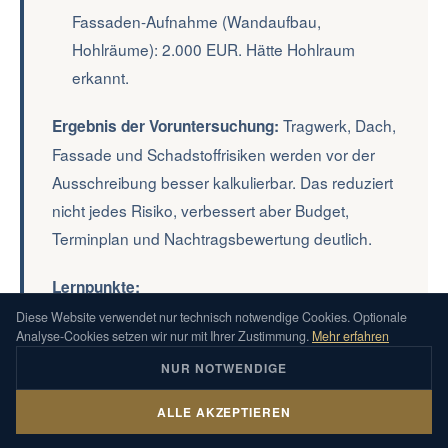
Fassaden-Aufnahme (Wandaufbau,
Hohlräume): 2.000 EUR. Hätte Hohlraum
erkannt.
Tragwerk, Dach,
Ergebnis der Voruntersuchung:
Fassade und Schadstoffrisiken werden vor der
Ausschreibung besser kalkulierbar. Das reduziert
nicht jedes Risiko, verbessert aber Budget,
Terminplan und Nachtragsbewertung deutlich.
Lernpunkte:
Diese Website verwendet nur technisch notwendige Cookies. Optionale
Voruntersuchung ist nicht optional - es ist die
Analyse-Cookies setzen wir nur mit Ihrer Zustimmung.
Mehr erfahren
Grundlage für realistische Kostenplanung
NUR NOTWENDIGE
Schadstoff-Gutachten vor Ausschreibung
ALLE AKZEPTIEREN
vermeidet Baustellen-Überraschungen