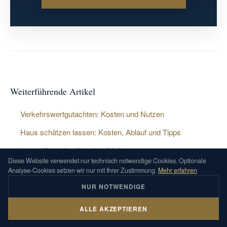
Rechtsanwalt durchgehen, um Überraschungen zu
vermeiden.
Weiterführende Artikel
Verkehrswertgutachten: Kosten und Nutzen
Haus schätzen lassen: Kosten, Ablauf und Tipps
Immobilie verkaufen ohne Makler
Diese Website verwendet nur technisch notwendige Cookies. Optionale
Makler oder Sachverständiger?
Analyse-Cookies setzen wir nur mit Ihrer Zustimmung.
Mehr erfahren
Immobilienverkauf und Steuern
NUR NOTWENDIGE
Unsere Immobilienleistungen
ALLE AKZEPTIEREN