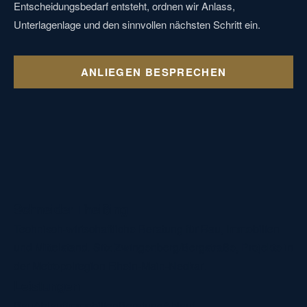
Entscheidungsbedarf entsteht, ordnen wir Anlass,
Unterlagenlage und den sinnvollen nächsten Schritt ein.
ANLIEGEN BESPRECHEN
Schneider Theißing
Technisch-wirtschaftliche Beratung für Bau, Immobilien
und Mittelstand. Sitz Zwingenberg/Bergstraße, Projekte in
der Metropolregion Rhein-Main-Neckar.
Leistungen
Bau
Ablauf
Immobilien
Beratung
Ablauf