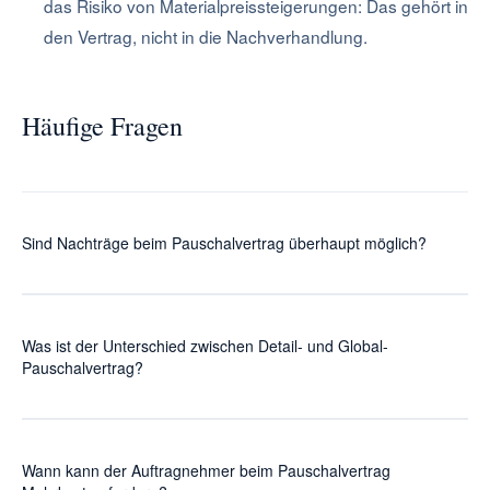
das Risiko von Materialpreissteigerungen: Das gehört in
den Vertrag, nicht in die Nachverhandlung.
Häufige Fragen
Sind Nachträge beim Pauschalvertrag überhaupt möglich?
Ja, Nachtragsthemen können auch bei Pauschalverträgen
entstehen. Entscheidend sind Bausoll, Vertragsunterlagen,
Was ist der Unterschied zwischen Detail- und Global-
Planstand, Anordnung und technische Abweichung. Die
Pauschalvertrag?
rechtliche Bewertung gehört zur Rechtsberatung.
Beim Detail-Pauschalvertrag liegt ein detailliertes
Leistungsverzeichnis zugrunde, für das ein Pauschalpreis
Wann kann der Auftragnehmer beim Pauschalvertrag
vereinbart wird. Mengenänderungen gehen zulasten des