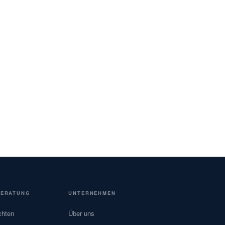
BERATUNG
UNTERNEHMEN
chten
Über uns