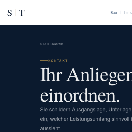
S
T
Bau
Immo
START
/
Kontakt
KONTAKT
Ihr Anliegen
einordnen.
Sie schildern Ausgangslage, Unterlag
ein, welcher Leistungsumfang sinnvoll i
aussieht.