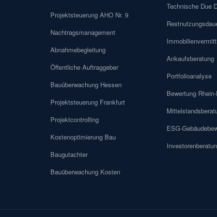
Technische Due D
Projektsteuerung AHO Nr. 9
Restnutzungsdaue
Nachtragsmanagement
Immobilienvermitt
Abnahmebegleitung
Ankaufsberatung
Öffentliche Auftraggeber
Portfolioanalyse
Bauüberwachung Hessen
Bewertung Rhein-
Projektsteuerung Frankfurt
Mittelstandsberat
Projektcontrolling
ESG-Gebäudebew
Kostenoptimierung Bau
Investorenberatu
Baugutachter
Bauüberwachung Kosten