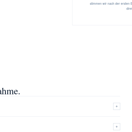
stimmen wir nach der ersten E
dire
ahme.
Telefonisch erreichen Sie uns unter
0178 6041571
auch