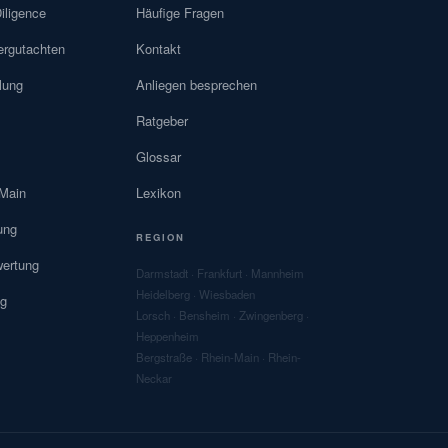
iligence
Häufige Fragen
rgutachten
Kontakt
lung
Anliegen besprechen
Ratgeber
Glossar
Main
Lexikon
ung
REGION
ertung
Darmstadt
·
Frankfurt
·
Mannheim
Heidelberg
·
Wiesbaden
ng
Lorsch
·
Bensheim
·
Zwingenberg
·
Heppenheim
Bergstraße
· Rhein-Main · Rhein-
Neckar