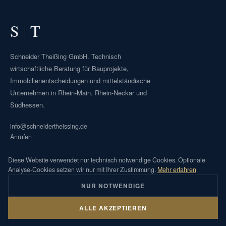
S
T
Schneider Theißing GmbH. Technisch
wirtschaftliche Beratung für Bauprojekte,
Immobilienentscheidungen und mittelständische
Unternehmen in Rhein-Main, Rhein-Neckar und
Südhessen.
info@schneidertheissing.de
Anrufen
LEISTUNGEN
Diese Website verwendet nur technisch notwendige Cookies. Optionale
Analyse-Cookies setzen wir nur mit Ihrer Zustimmung.
Mehr erfahren
NUR NOTWENDIGE
Bauüberwachung und Projektsteuerung
UNTERNEHMEN
ALLE AKZEPTIEREN
Immobilienbewertung
Über uns