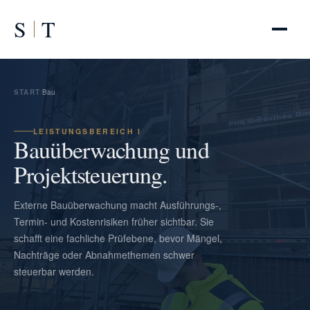
S
T
START
/
Bau
LEISTUNGSBEREICH I
Bauüberwachung und
Projektsteuerung.
Externe Bauüberwachung macht Ausführungs-,
Termin- und Kostenrisiken früher sichtbar. Sie
schafft eine fachliche Prüfebene, bevor Mängel,
Nachträge oder Abnahmethemen schwer
steuerbar werden.