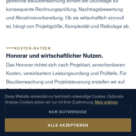
getrennte Bauüberwachung schafft die Grundlage für
konsequente Rechnungsprüfung, Nachtragsbewertung
und Abnahmevorbereitung. Ob sie wirtschaftlich sinnvoll
ist, hängt von Projektgröße, Komplexität und Risikolage ab.
KOSTEN-NUTZEN
Honorar und wirtschaftlicher Nutzen.
Das Honorar richtet sich nach Projektart, anrechenbaren
Kosten, vereinbartem Leistungsumfang und Prüftiefe. Für
Bauüberwachung und Projektsteuerung erstellen wir auf
Basis Ihrer konkreten Anforderungen ein
Diese Website verwendet nur technisch notwendige Cookies. Optionale
projektbezogenes Angebot.
Analyse-Cookies setzen wir nur mit Ihrer Zustimmung.
Mehr erfahren
Entscheidend ist nicht ein pauschales
NUR NOTWENDIGE
Einsparversprechen, sondern eine prüfbare Grundlage für
Zahlungen, Nachträge, Abnahmen und
ALLE AKZEPTIEREN
Bauprojekt einordnen
BAUPROJEKT BESPRECHEN
Projektentscheidungen.
Kosten, Termine oder Abnahme klären