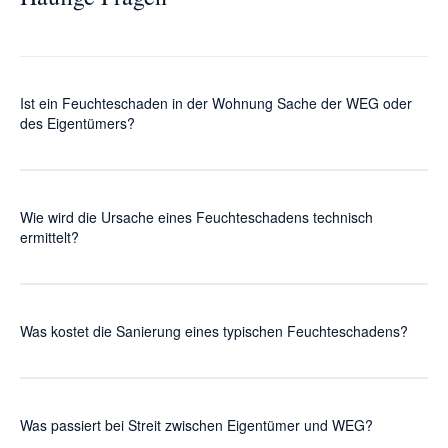
Ist ein Feuchteschaden in der Wohnung Sache der WEG oder
des Eigentümers?
Das hängt von der Ursache ab, nicht vom Ort. Liegt die
Ursache im Gemeinschaftseigentum (Außenwand, Dach,
Wie wird die Ursache eines Feuchteschadens technisch
Steigleitung, Drainage), trägt die WEG. Liegt die Ursache
ermittelt?
im Sondereigentum, trägt der Eigentümer.
Drei Methoden in Kombination: Feuchtemessung,
bauphysikalische Bewertung, ggf. Bohrkernentnahme zur
Was kostet die Sanierung eines typischen Feuchteschadens?
Salzbestimmung. Dauer 1 bis 4 Stunden vor Ort plus
Auswertung.
Kleinere Schäden 800 bis 2.500 EUR, mittlere 3.000 bis
8.000 EUR, größere mit Drainage-Sanierung 15.000 bis
Was passiert bei Streit zwischen Eigentümer und WEG?
60.000 EUR.