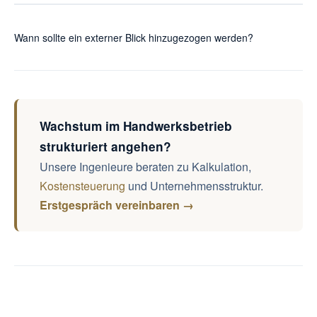
und klare Verantwortlichkeiten.
Rollen, eine zweite Führungsebene, nachvollziehbare
Wann sollte ein externer Blick hinzugezogen werden?
Projektpipeline und Transparenz über Gewährleistung,
offene Forderungen, Nachträge und Abhängigkeiten.
Wenn trotz Auslastung Ergebnis fehlt, wiederkehrende
Verlustprojekte entstehen, Nachträge zu spät erkannt
werden, die Bank bessere Zahlen fordert oder der Betrieb
für Nachfolge, Verkauf oder zweite Führungsebene
Wachstum im Handwerksbetrieb
vorbereitet werden soll.
strukturiert angehen?
Unsere Ingenieure beraten zu Kalkulation,
Kostensteuerung
und Unternehmensstruktur.
Erstgespräch vereinbaren →