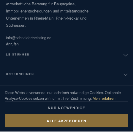
wirtschaftliche Beratung für Bauprojekte,
Immobilienentscheidungen und mittelständische
Unternehmen in Rhein-Main, Rhein-Neckar und
Südhessen.
info@schneidertheissing.de
Anrufen
LEISTUNGEN
Bauüberwachung und Projektsteuerung
UNTERNEHMEN
Immobilienbewertung
Diese Website verwendet nur technisch notwendige Cookies. Optionale
Über uns
Analyse-Cookies setzen wir nur mit Ihrer Zustimmung.
Mehr erfahren
Restnutzungsdauergutachten
NUR NOTWENDIGE
Ratgeber
Technische Due Diligence
ALLE AKZEPTIEREN
© 2026 Schneider Theißing GmbH · Alle Rechte vorbehalten ·
Impressum
·
Datenschutz
Glossar