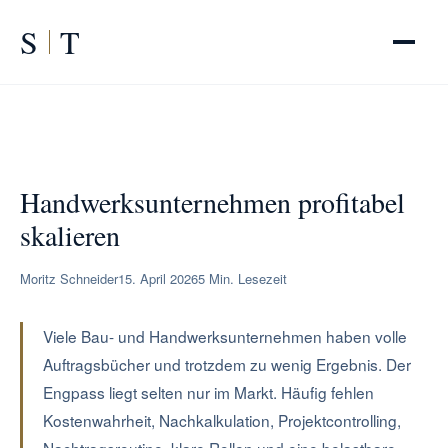
S
T
START
/
RATGEBER
/
Handwerksunternehmen Wachstum
Handwerksunternehmen profitabel
skalieren
Moritz Schneider
15. April 2026
5 Min. Lesezeit
Viele Bau- und Handwerksunternehmen haben volle
Auftragsbücher und trotzdem zu wenig Ergebnis. Der
Engpass liegt selten nur im Markt. Häufig fehlen
Kostenwahrheit, Nachkalkulation, Projektcontrolling,