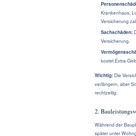
Personenschäd
Krankenhaus, Loh
Versicherung zah
D
Sachschäden:
Versicherung.
Vermögensschä
kostet Extra-Geld,
Die Versic
Wichtig:
verlängern, aber S
rechtzeitig.
2. Bauleistungsv
Während der Baupha
später unter Wohng