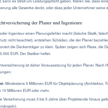
, kann es Streit um Leistungspflicht geben. Klären Sie, dass eine
herung alle Gewerke deckt, oder dass jeder Unternehmer seine e
ichtversicherung der Planer und Ingenieure
oder Ingenieur einen Planungsfehler macht (falsche Statik, falsch
utz nicht beachtet), entstehen Schäden, die der Planer bezahlen
ioniert die Deckenträger zu klein. Später zeigen sich Risse, die 
.000 EUR. Der Statiker haftet.
chtversicherung ist daher Voraussetzung für jeden Planer. Nach 
rungen:
Mindestens 5 Millionen EUR für Objektplanung (Architektur, T
e:
n 10 Millionen EUR oder mehr.
e Versicherung muss 3 bis 5 Jahre über Projektende hinaus gelt
smängeln).