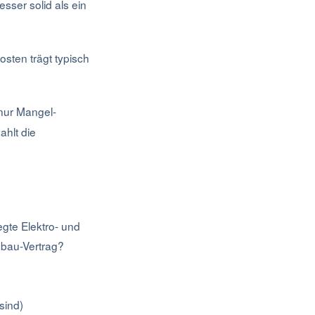
besser solid als ein
osten trägt typisch
nur Mangel-
hlt die
gte Elektro- und
hbau-Vertrag?
sind)