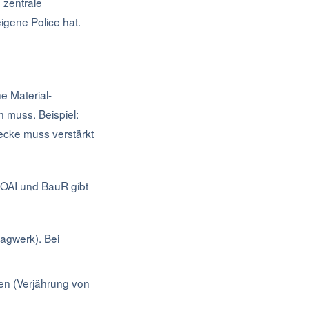
 zentrale
igene Police hat.
e Material-
 muss. Beispiel:
Decke muss verstärkt
HOAI und BauR gibt
ragwerk). Bei
en (Verjährung von