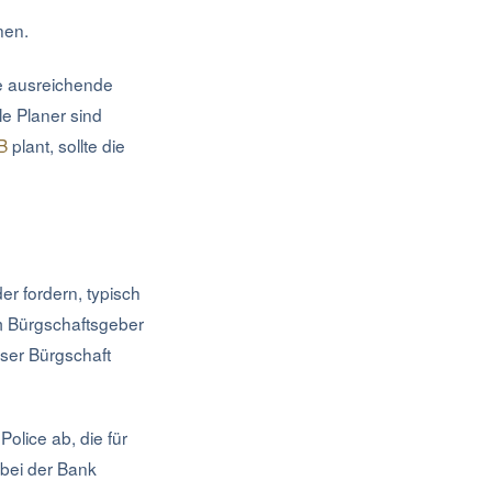
nen.
ne ausreichende
le Planer sind
B
plant, sollte die
r fordern, typisch
m Bürgschaftsgeber
ser Bürgschaft
olice ab, die für
 bei der Bank