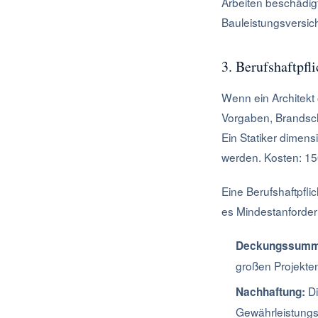
Arbeiten beschädigt
Bauleistungsversic
3. Berufshaftpfl
Wenn ein Architekt 
Vorgaben, Brandsch
Ein Statiker dimens
werden. Kosten: 150
Eine Berufshaftpfli
es Mindestanforde
Deckungssumm
großen Projekte
Di
Nachhaftung:
Gewährleistung