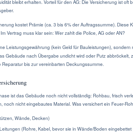
idität bleibt erhalten. Vorteil für den AG: Die Versicherung ist oft 
sgeber.
cherung kostet Prämie (ca. 3 bis 6% der Auftragssumme). Diese K
Im Vertrag muss klar sein: Wer zahlt die Police, AG oder AN?
ine Leistungsgewährung (kein Geld für Bauleistungen), sondern 
s Gebäude nach Übergabe undicht wird oder Putz abbröckelt, za
ie Reparatur bis zur vereinbarten Deckungssumme.
ersicherung
se ist das Gebäude noch nicht vollständig: Rohbau, frisch verle
, noch nicht eingebautes Material. Was versichert ein Feuer-Ro
tützen, Wände, Decken)
 Leitungen (Rohre, Kabel, bevor sie in Wände/Boden eingebettet 