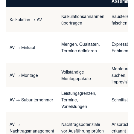
Abstimmu
Kalkulationsannahmen
Baustelle ar
Kalkulation → AV
übertragen
falschen A
Mengen, Qualitäten,
Expressbest
AV → Einkauf
Termine definieren
Fehlmenge
Monteure w
Vollständige
AV → Montage
suchen,
Montagepakete
improvisier
Leistungsgrenzen,
AV → Subunternehmer
Termine,
Schnittstell
Vorleistungen
AV →
Nachtragspotenziale
Ansprüche 
Nachtragsmanagement
vor Ausführung prüfen
erkannt