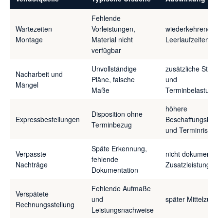
Fehlende
Wartezeiten
Vorleistungen,
wiederkehrende
Montage
Material nicht
Leerlaufzeiten
verfügbar
Unvollständige
zusätzliche Stun
Nacharbeit und
Pläne, falsche
und
Mängel
Maße
Terminbelastung
höhere
Disposition ohne
Expressbestellungen
Beschaffungskos
Terminbezug
und Terminrisiko
Späte Erkennung,
Verpasste
nicht dokumentie
fehlende
Nachträge
Zusatzleistungen
Dokumentation
Fehlende Aufmaße
Verspätete
und
später Mittelzufl
Rechnungsstellung
Leistungsnachweise