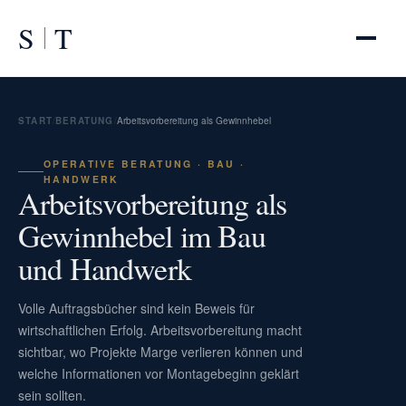
S
T
START
/
BERATUNG
/
Arbeitsvorbereitung als Gewinnhebel
OPERATIVE BERATUNG · BAU ·
HANDWERK
Arbeitsvorbereitung als
Gewinnhebel im Bau
und Handwerk
Volle Auftragsbücher sind kein Beweis für
wirtschaftlichen Erfolg. Arbeitsvorbereitung macht
sichtbar, wo Projekte Marge verlieren können und
welche Informationen vor Montagebeginn geklärt
sein sollten.