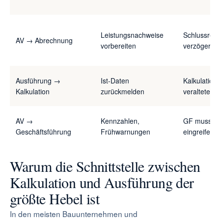
Leistungsnachweise
Schlussrec
AV → Abrechnung
vorbereiten
verzögert s
Ausführung →
Ist-Daten
Kalkulation 
Kalkulation
zurückmelden
veralteten
AV →
Kennzahlen,
GF muss op
Geschäftsführung
Frühwarnungen
eingreifen
Warum die Schnittstelle zwischen
Kalkulation und Ausführung der
größte Hebel ist
In den meisten Bauunternehmen und