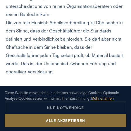
unterscheidet uns von reinen Organisationsberatern oder
reinen Bautechnikern.
Die zentrale Einsicht: Arbeitsvorbereitung ist Chefsache in
dem Sinne, dass der Geschäftsführer die Standards
definiert und Verbindlichkeit einfordert. Sie darf aber nicht
Chefsache in dem Sinne bleiben, dass der
Geschäftsführer jeden Tag selbst prüft, ob Material bestellt
wurde. Das ist der Unterschied zwischen Führung und
operativer Verstrickung.
Diese Website verwendet nur technisch notwendige Cookies. Optionale
Wie gut ist Ihre Arbeitsvorbereitung
Analyse-Cookies setzen wir nur mit Ihrer Zustimmung.
Mehr erfahren
wirklich?
NUR NOTWENDIGE
Wir analysieren ausgewählte Projekte von der
ALLE AKZEPTIEREN
Kalkulation bis zur Nachkalkulation. Das
Fachliche Einordnung
KONTAKT
Ergebnis ist eine klare Einschätzung, wo