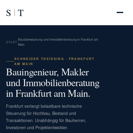
S
T
Bauüberwachung und Immobilienberatung in Frankfurt am
START
/
Main
SCHNEIDER THEISSING · FRANKFURT A
M MAIN
Bauingenieur, Makler
und Immobilienberatung
in Frankfurt am Main.
Frankfurt verlangt belastbare technische
Steuerung für Hochbau, Bestand und
Transaktionen. Unabhängig für Bauherren,
Investoren und Projektentwickler.