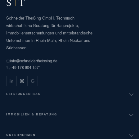
S
T
Schneider Theißing GmbH. Technisch
wirtschaftliche Beratung für Bauprojekte,
Immobilienentscheidungen und mittelständische
Unternehmen in Rhein-Main, Rhein-Neckar und
Südhessen.
info@schneidertheissing.de
+49 178 604 1571
LEISTUNGEN BAU
Bauüberwachung HOAI LPH 6-9
IMMOBILIEN & BERATUNG
Projektsteuerung AHO Nr. 9
Verkehrswertgutachten
UNTERNEHMEN