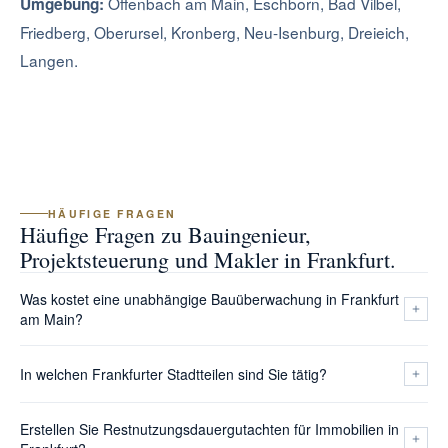
Offenbach am Main, Eschborn, Bad Vilbel,
Umgebung:
Friedberg, Oberursel, Kronberg, Neu-Isenburg, Dreieich,
Langen.
HÄUFIGE FRAGEN
Häufige Fragen zu Bauingenieur,
Projektsteuerung und Makler in Frankfurt.
Was kostet eine unabhängige Bauüberwachung in Frankfurt
am Main?
Das Honorar richtet sich nach Projektgröße, Bauvolumen und
In welchen Frankfurter Stadtteilen sind Sie tätig?
Leistungsumfang. Für die örtliche Bauüberwachung nach
HOAI LPH 6-9 orientieren wir uns an den Tafelwerten der
Wir arbeiten in ganz Frankfurt: Innenstadt, Bankenviertel,
Erstellen Sie Restnutzungsdauergutachten für Immobilien in
HOAI, bei Projektsteuerung nach AHO Nr. 9 an den dort
Westend, Nordend, Ostend, Sachsenhausen, Bockenheim,