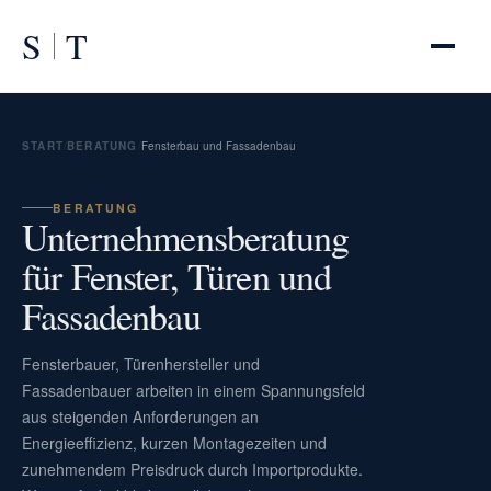
S
T
START
/
BERATUNG
/
Fensterbau und Fassadenbau
BERATUNG
Unternehmensberatung
für Fenster, Türen und
Fassadenbau
Fensterbauer, Türenhersteller und
Fassadenbauer arbeiten in einem Spannungsfeld
aus steigenden Anforderungen an
Energieeffizienz, kurzen Montagezeiten und
zunehmendem Preisdruck durch Importprodukte.