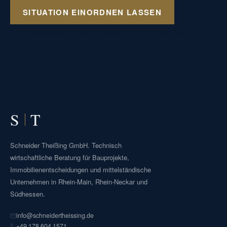
SITUATION EINORDNEN LASSEN
Keine abschließende fachliche, steuerliche oder rechtliche Bewertung über
das Formular.
S
T
Schneider Theißing GmbH. Technisch
wirtschaftliche Beratung für Bauprojekte,
Immobilienentscheidungen und mittelständische
Unternehmen in Rhein-Main, Rhein-Neckar und
Südhessen.
info@schneidertheissing.de
+49 178 604 1571