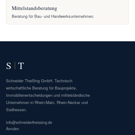
Mittelstandsberatung
Beratung für Bau- und Handwerksunternehmen.
S
T
Schneider Theißing GmbH. Technisch
wirtschaftliche Beratung für Bauprojekte,
Immobilienentscheidungen und mittelständische
Unternehmen in Rhein-Main, Rhein-Neckar und
Südhessen.
info@schneidertheissing.de
Anrufen