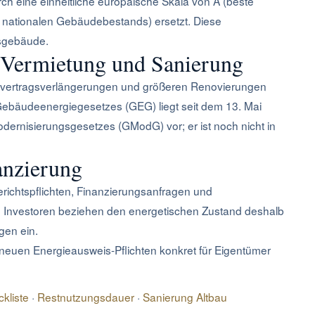
ch eine einheitliche europäische Skala von A (beste
es nationalen Gebäudebestands) ersetzt. Diese
dsgebäude.
i Vermietung und Sanierung
ietvertragsverlängerungen und größeren Renovierungen
Gebäudeenergiegesetzes (GEG) liegt seit dem 13. Mai
ernisierungsgesetzes (GModG) vor; er ist noch nicht in
nzierung
richtspflichten, Finanzierungsanfragen und
lle Investoren beziehen den energetischen Zustand deshalb
gen ein.
neuen Energieausweis-Pflichten konkret für Eigentümer
kliste
·
Restnutzungsdauer
·
Sanierung Altbau