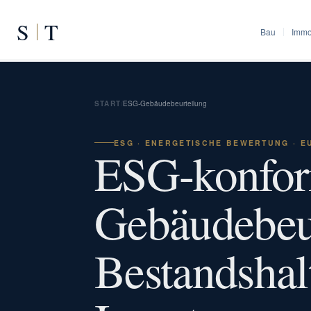
S
T
Bau
Immo
START
/
ESG-Gebäudebeurteilung
ESG · ENERGETISCHE BEWERTUNG · E
ESG-konfo
Gebäudebeur
Bestandshal