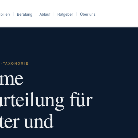
bilien
Beratung
Ablauf
Ratgeber
Über uns
U-TAXONOMIE
rme
teilung für
ter und