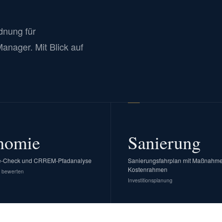
dnung für
anager. Mit Blick auf
nomie
Sanierung
e-Check und CRREM-Pfadanalyse
Sanierungsfahrplan mit Maßnahm
Kostenrahmen
o bewerten
Investitionsplanung