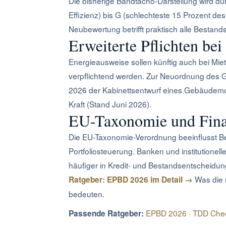
Die bisherige Bandtacho-Darstellung wird dur
Effizienz) bis G (schlechteste 15 Prozent d
Neubewertung betrifft praktisch alle Bestan
Erweiterte Pflichten be
Energieausweise sollen künftig auch bei M
verpflichtend werden. Zur Neuordnung des 
2026 der Kabinettsentwurf eines Gebäudemod
Kraft (Stand Juni 2026).
EU-Taxonomie und Fina
Die EU-Taxonomie-Verordnung beeinflusst Be
Portfoliosteuerung. Banken und institutione
häufiger in Kredit- und Bestandsentscheidun
Was die 
Ratgeber: EPBD 2026 im Detail →
bedeuten.
EPBD 2026
·
TDD Chec
Passende Ratgeber: