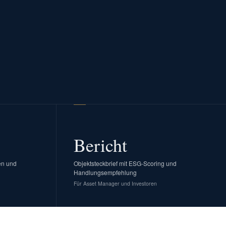
Bericht
en und
Objektsteckbrief mit ESG-Scoring und
Handlungsempfehlung
Für Asset Manager und Investoren