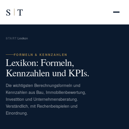
S
T
START
/
Lexikon
FORMELN & KENNZAHLEN
Lexikon: Formeln,
Kennzahlen und KPIs.
Die wichtigsten Berechnungsformeln und
Kennzahlen aus Bau, Immobilienbewertung,
Investition und Unternehmensberatung.
Verständlich, mit Rechenbeispielen und
Einordnung.