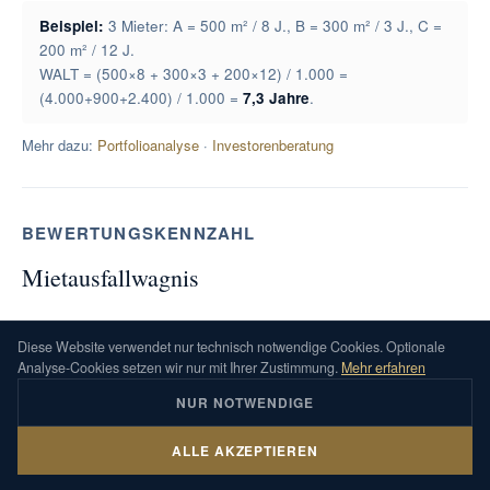
Beispiel:
3 Mieter: A = 500 m² / 8 J., B = 300 m² / 3 J., C =
200 m² / 12 J.
WALT = (500×8 + 300×3 + 200×12) / 1.000 =
(4.000+900+2.400) / 1.000 =
7,3 Jahre
.
Mehr dazu:
Portfolioanalyse
·
Investorenberatung
BEWERTUNGSKENNZAHL
Mietausfallwagnis
Das Mietausfallwagnis deckt das Risiko von
Diese Website verwendet nur technisch notwendige Cookies. Optionale
Ertragsminderung durch Leerstand, Mietausfall oder
Analyse-Cookies setzen wir nur mit Ihrer Zustimmung.
Mehr erfahren
Mietminderung ab. Es ist ein Pflichtansatz in der
NUR NOTWENDIGE
Ertragswertermittlung nach ImmoWertV und Teil der
Bewirtschaftungskosten.
ALLE AKZEPTIEREN
Fachliche Einordnung
KONTAKT