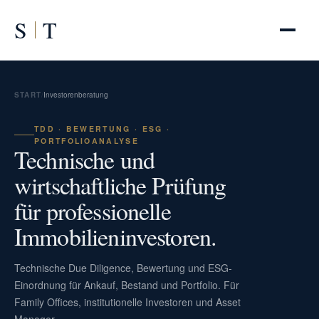
S
T
START
/
Investorenberatung
TDD · BEWERTUNG · ESG ·
PORTFOLIOANALYSE
Technische und
wirtschaftliche Prüfung
für professionelle
Immobilieninvestoren.
Technische Due Diligence, Bewertung und ESG-
Einordnung für Ankauf, Bestand und Portfolio. Für
Family Offices, institutionelle Investoren und Asset