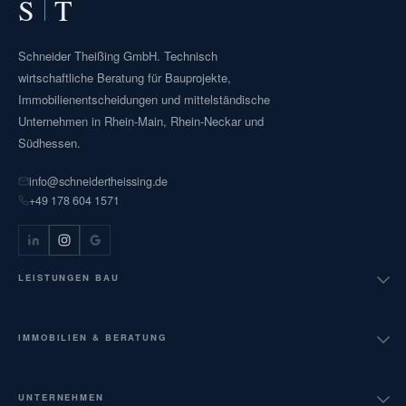
S
T
Schneider Theißing GmbH. Technisch
wirtschaftliche Beratung für Bauprojekte,
Immobilienentscheidungen und mittelständische
Unternehmen in Rhein-Main, Rhein-Neckar und
Südhessen.
info@schneidertheissing.de
+49 178 604 1571
LEISTUNGEN BAU
Bauüberwachung HOAI LPH 6-9
IMMOBILIEN & BERATUNG
Projektsteuerung AHO Nr. 9
Verkehrswertgutachten
UNTERNEHMEN