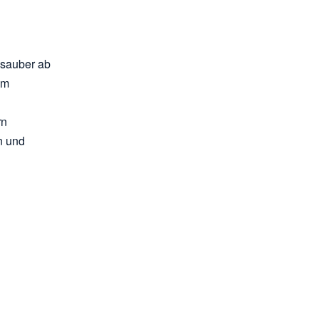
 sauber ab
em
rn
n und