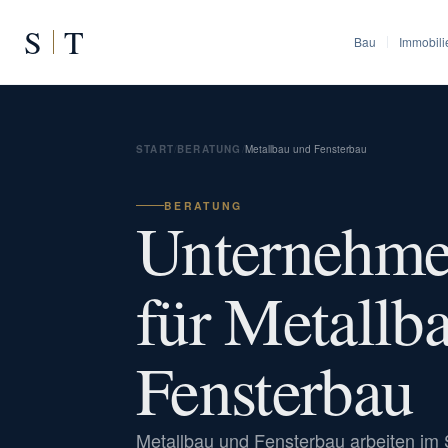
S
T
Bau
Immobili
START
/
BERATUNG
/
Metallbau und Fensterbau
BERATUNG
Unternehme
für Metallb
Fensterbau
Metallbau und Fensterbau arbeiten im