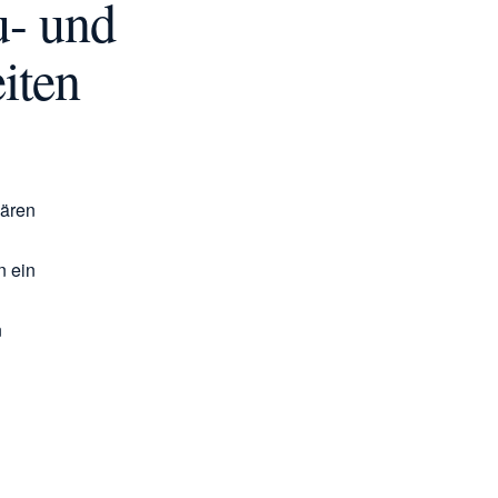
u- und
iten
lären
n ein
n