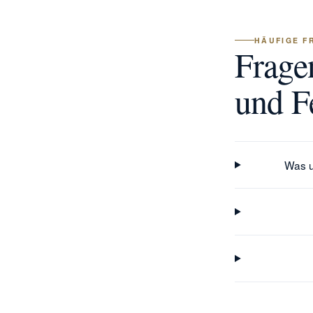
HÄUFIGE F
Frage
und F
Was u