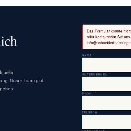
Das Formular konnte nicht
lich
oder kontaktieren Sie uns
info@schneidertheissing.
NAME *
ktuelle
UNTERNEHMEN *
ng. Unser Team gibt
rgehen.
E-MAIL *
TELEFON