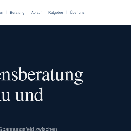
en
Beratung
Ablauf
Ratgeber
Über uns
nsberatung
au und
 Spannungsfeld zwischen