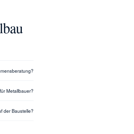
lbau
ehmensberatung?
für Metallbauer?
f der Baustelle?