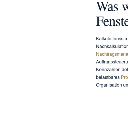
Was w
Fenst
Kalkulationsstr
Nachkalkulation
Nachtragsman
Auftragssteueru
Kennzahlen defi
belastbares
Pro
Organisation un