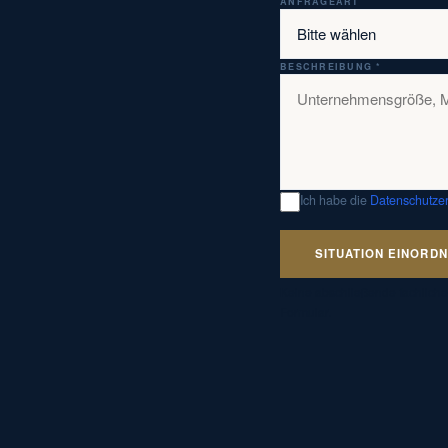
ANFRAGEART
BESCHREIBUNG *
Ich habe die
Datenschutzer
SITUATION EINORD
Keine abschließende fachliche,
Formular.