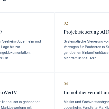
02
9
Projektsteuerung AHO
 in Seeheim-Jugenheim und
Systematische Steuerung von
 Lage bis zur
Verträgen für Bauherren in 
ngeldokumentation,
gehobenen Einfamilienhäuse
r Ort.
Mehrfamilienhäusern.
04
moWertV
Immobilienvermittlu
milienhäuser in gehobener
Makler und Sachverständiger
 Marktbewertung mit
Jugenheim. Fundierte Marktb