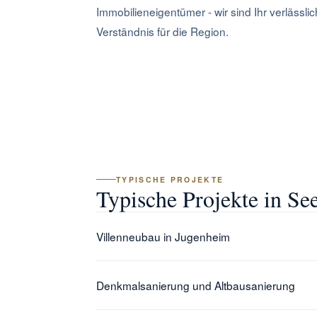
Immobilieneigentümer - wir sind Ihr verlässli
Verständnis für die Region.
TYPISCHE PROJEKTE
Typische Projekte in S
Villenneubau in Jugenheim
Seeheim-Jugenheim, besonders das Villengebiet 
Denkmalsanierung und Altbausanierung
begleiten diese gehobenen Bauprojekte von der P
Anforderungen und Qualitätsstandards dieser 