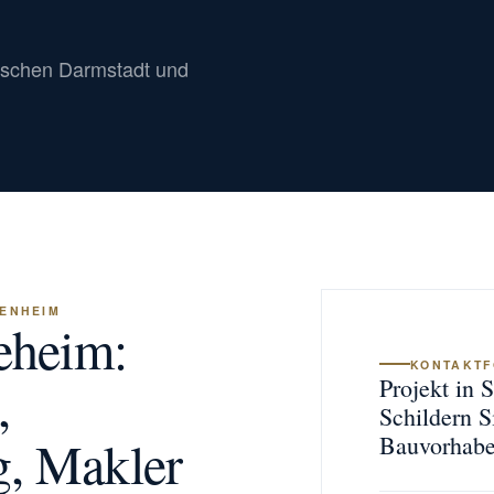
ischen Darmstadt und
ENHEIM
eheim:
KONTAKT
,
Projekt in
Schildern S
, Makler
Bauvorhabe