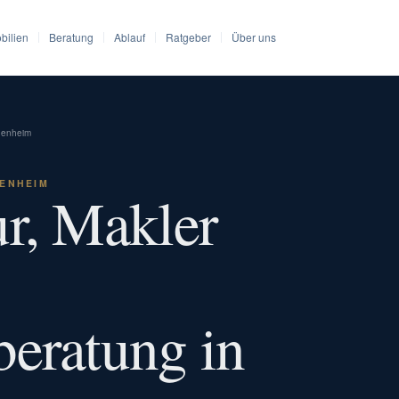
bilien
Beratung
Ablauf
Ratgeber
Über uns
genheim
ENHEIM
r, Makler
eratung in