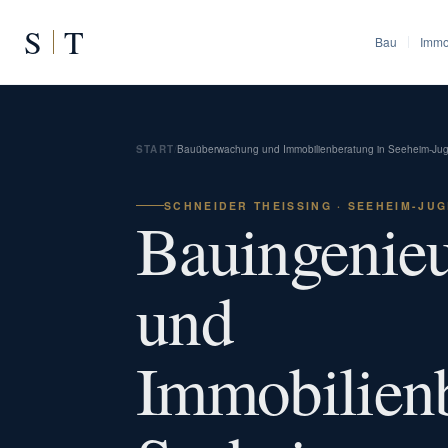
S
T
Bau
Immo
START
/
Bauüberwachung und Immobilienberatung in Seeheim-Ju
SCHNEIDER THEISSING · SEEHEIM-JUG
Bauingenieu
und
Immobilienb