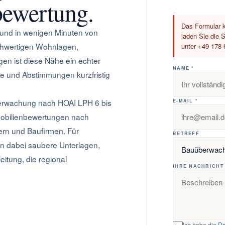
ewertung.
Das Formular k
 und in wenigen Minuten von
laden Sie die S
chwertigen Wohnlagen,
unter +49 178 
n ist diese Nähe ein echter
NAME *
ine und Abstimmungen kurzfristig
erwachung nach HOAI LPH 6 bis
E-MAIL *
mobilienbewertungen nach
rn und Baufirmen. Für
BETREFF
n dabei saubere Unterlagen,
itung, die regional
IHRE NACHRICHT
Ich habe die
Da