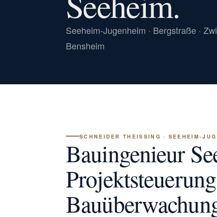
Seeheim.
Seeheim-Jugenheim · Bergstraße · Zw
Bensheim
SCHNEIDER THEISSING · SEEHEIM-JUG
Bauingenieur Se
Projektsteuerung
Bauüberwachung