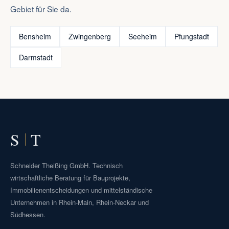
Gebiet für Sie da.
Bensheim
Zwingenberg
Seeheim
Pfungstadt
Darmstadt
S
T
Schneider Theißing GmbH. Technisch
wirtschaftliche Beratung für Bauprojekte,
Immobilienentscheidungen und mittelständische
Unternehmen in Rhein-Main, Rhein-Neckar und
Südhessen.