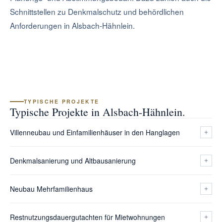
Schnittstellen zu Denkmalschutz und behördlichen
Anforderungen in Alsbach-Hähnlein.
TYPISCHE PROJEKTE
Typische Projekte in Alsbach-Hähnlein.
Villenneubau und Einfamilienhäuser in den Hanglagen
Alsbach-Hähnlein hat mehrere attraktive Baugrundstücke in
Denkmalsanierung und Altbausanierung
Hanglagen. Wir begleiten diese hochwertigen Bauprojekte von
der Planung bis zur Fertigstellung und kennen die speziellen
Alsbach-Hähnlein hat mehrere denkmalgeschützte Häuser
Neubau Mehrfamilienhaus
Anforderungen von Hangbauten - Stützwände, Drainage,
und Altsubstanz mit hohem Sanierungspotenzial. Wir begleiten
Fundamentierung.
Denkmalsanierungen technisch fundiert - mit Blick auf formale
Mehrfamilienhäuser in Alsbach-Hähnlein sind für Investoren
Restnutzungsdauergutachten für Mietwohnungen