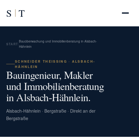
S
T
Bauüberwachung und Immobilienberatung in Alsbach-
START
/
Hähnlein
SCHNEIDER THEISSING · ALSBACH-H
ÄHNLEIN
Bauingenieur, Makler
und Immobilienberatung
in Alsbach-Hähnlein.
Alsbach-Hähnlein · Bergstraße · Direkt an der
Bergstraße