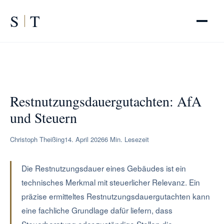
S
T
START
/
RATGEBER
/
Restnutzungsdauergutachten: AfA und Steuern
Restnutzungsdauergutachten: AfA
und Steuern
Christoph Theißing
14. April 2026
6 Min. Lesezeit
Die Restnutzungsdauer eines Gebäudes ist ein
technisches Merkmal mit steuerlicher Relevanz. Ein
präzise ermitteltes Restnutzungsdauergutachten kann
eine fachliche Grundlage dafür liefern, dass