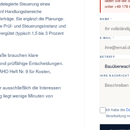
laden Sie die S
 delegierte Steuerung eines
unter +49 178 
fünf Handlungsbereiche
erträge. Sie ergänzt die Planungs-
NAME *
e Prüf- und Steuerungsinstanz und
ergütet (typisch 1,5 bis 3 Prozent
E-MAIL *
aße brauchen klare
BETREFF
 und prüffähige Entscheidungen.
HO Heft Nr. 9 für Kosten,
IHRE NACHRICHT
r ausschließlich die Interessen
g liegt wenige Minuten von
Ich habe die
Da
Verarbeitung m