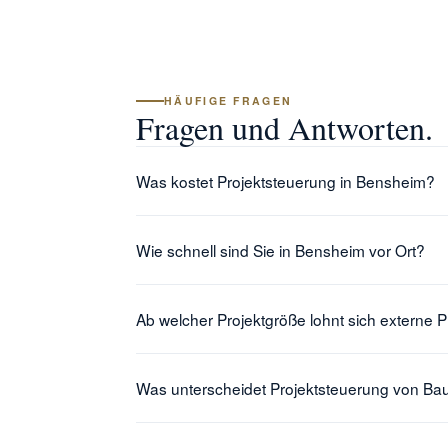
HÄUFIGE FRAGEN
Fragen und Antworten.
Was kostet Projektsteuerung in Bensheim?
Die Vergütung richtet sich nach Projektvolumen
Wie schnell sind Sie in Bensheim vor Ort?
Bauvolumens. Bei kleineren Vorhaben kann ein 
Sehr schnell. Unser Büro in Zwingenberg liegt 
Ab welcher Projektgröße lohnt sich externe 
Reaktionszeiten, persönliche Verfügbarkeit und
Erfahrungsgemäß ist externe Projektsteuerung 
Was unterscheidet Projektsteuerung von Bau
sinnvoll. Bei komplexeren Vorhaben oder mehrer
schaffen.
Bauleitung (HOAI LPH 8) überwacht die Ausführ