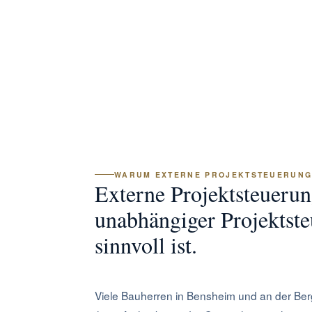
gesamte Projekt über alle Phasen hinweg: Organ
ergänzt sich, ist aber nicht dasselbe.
WARUM EXTERNE PROJEKTSTEUERUN
Externe Projektsteueru
unabhängiger Projektste
sinnvoll ist.
Viele Bauherren in Bensheim und an der Berg