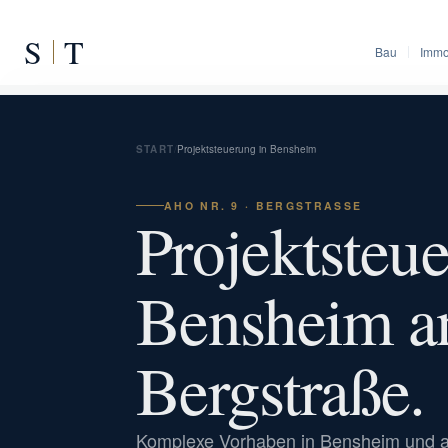
S
T
Bau
Immo
START
/
Projektsteuerung in Bensheim
AHO NR. 9 · BERGSTRASSE
Projektsteu
Bensheim a
Bergstraße.
Komplexe Vorhaben in Bensheim und a