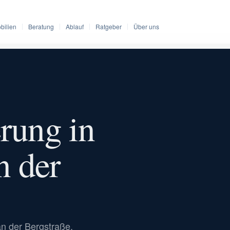
bilien
Beratung
Ablauf
Ratgeber
Über uns
erung in
n der
n der Bergstraße,