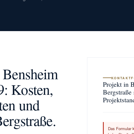
g Bensheim
KONTAKT
: Kosten,
Projekt in 
Bergstraße 
ten und
Projektstan
Bergstraße.
Das Formular k