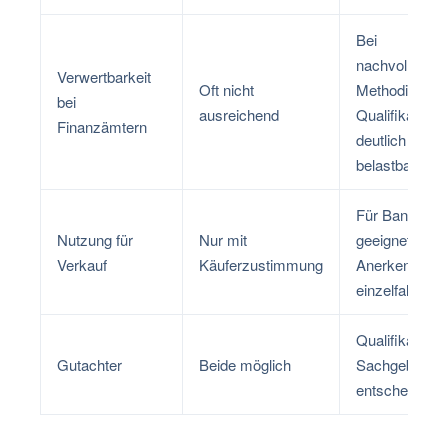
Bei
nachvollziehb
Verwertbarkeit
Oft nicht
Methodik und
bei
ausreichend
Qualifikation
Finanzämtern
deutlich
belastbarer
Für Bankprüf
Nutzung für
Nur mit
geeignet,
Verkauf
Käuferzustimmung
Anerkennung
einzelfallabhä
Qualifikation 
Gutachter
Beide möglich
Sachgebiet
entscheidend