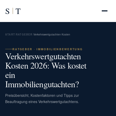
S
T
START
/
RATGEBER
/
Verkehrswertgutachten Kosten
RATGEBER · IMMOBILIENBEWERTUNG
Verkehrswertgutachten
Kosten 2026: Was kostet
ein
Immobiliengutachten?
Preisübersicht, Kostenfaktoren und Tipps zur
Beauftragung eines Verkehrswertgutachtens.