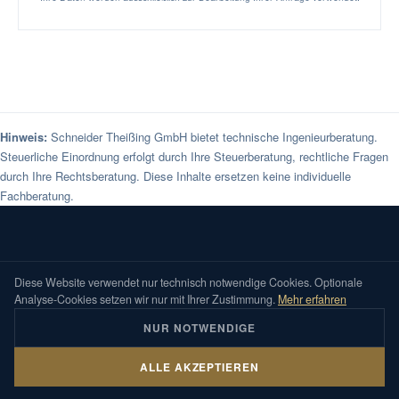
Hinweis:
Schneider Theißing GmbH bietet technische Ingenieurberatung.
Steuerliche Einordnung erfolgt durch Ihre Steuerberatung, rechtliche Fragen
durch Ihre Rechtsberatung. Diese Inhalte ersetzen keine individuelle
Fachberatung.
S
T
Diese Website verwendet nur technisch notwendige Cookies. Optionale
Analyse-Cookies setzen wir nur mit Ihrer Zustimmung.
Mehr erfahren
Schneider Theißing GmbH. Technisch
NUR NOTWENDIGE
wirtschaftliche Beratung für Bauprojekte,
Immobilienentscheidungen und mittelständische
ALLE AKZEPTIEREN
Fachliche Einordnung
GUTACHTEN EINORDNEN
Unternehmen in Rhein-Main, Rhein-Neckar und