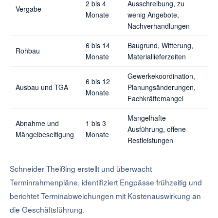
2 bis 4
Ausschreibung, zu
Vergabe
Monate
wenig Angebote,
Nachverhandlungen
6 bis 14
Baugrund, Witterung,
Rohbau
Monate
Materiallieferzeiten
Gewerkekoordination,
6 bis 12
Ausbau und TGA
Planungsänderungen,
Monate
Fachkräftemangel
Mangelhafte
Abnahme und
1 bis 3
Ausführung, offene
Mängelbeseitigung
Monate
Restleistungen
Schneider Theißing erstellt und überwacht
Terminrahmenpläne, identifiziert Engpässe frühzeitig und
berichtet Terminabweichungen mit Kostenauswirkung an
die Geschäftsführung.