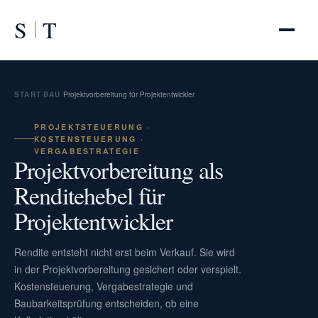
S
T
START
/
BAU
/
Projektvorbereitung für Projektentwickler
PROJEKTSTEUERUNG ·
KOSTENSTEUERUNG ·
VERGABESTRATEGIE
Projektvorbereitung als
Renditehebel für
Projektentwickler
Rendite entsteht nicht erst beim Verkauf. Sie wird
in der Projektvorbereitung gesichert oder verspielt.
Kostensteuerung, Vergabestrategie und
Baubarkeitsprüfung entscheiden, ob eine