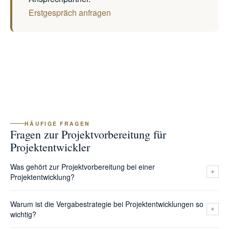
Erstgespräch anfragen
HÄUFIGE FRAGEN
Fragen zur Projektvorbereitung für
Projektentwickler
Was gehört zur Projektvorbereitung bei einer
Projektentwicklung?
Zur Projektvorbereitung gehören Baubarkeitsprüfung,
Warum ist die Vergabestrategie bei Projektentwicklungen so
Kostenschätzung nach DIN 276, Vergabestrategie,
wichtig?
Terminrahmenplanung, Risikobewertung,