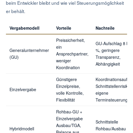
beim Entwickler bleibt und wie viel Steuerungsmöglichkeit
er behält.
Vergabemodell
Vorteile
Nachteile
Preissicherheit,
GU-Aufschlag 8 bis
ein
Generalunternehmer
%, geringere
Ansprechpartner,
(GU)
Transparenz,
weniger
Abhängigkeit
Koordination
Günstigere
Koordinationsaufwa
Einzelpreise,
Schnittstellenrisiken
Einzelvergabe
volle Kontrolle,
eigene
Flexibilität
Terminsteuerung
Rohbau-GU +
Einzelvergabe
Schnittstelle
Ausbau/TGA,
Hybridmodell
Rohbau/Ausbau mu
Balance aus