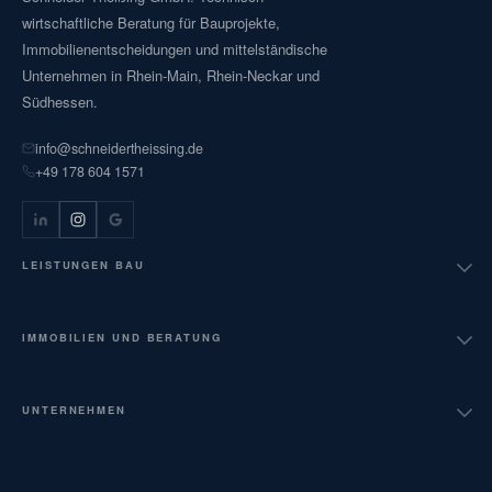
wirtschaftliche Beratung für Bauprojekte,
Immobilienentscheidungen und mittelständische
Unternehmen in Rhein-Main, Rhein-Neckar und
Südhessen.
info@schneidertheissing.de
+49 178 604 1571
LEISTUNGEN BAU
Bauüberwachung HOAI LPH 6 bis 9
IMMOBILIEN UND BERATUNG
Projektsteuerung AHO Nr. 9
Verkehrswertgutachten
UNTERNEHMEN
Nachtragsmanagement
Technische Due Diligence
Über uns