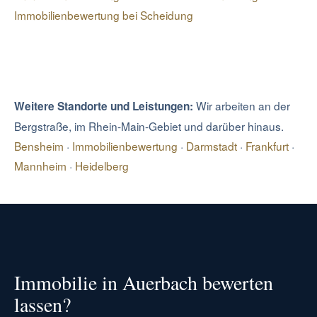
Bergstraße. So erhalten Sie Bewertung, Prüfung und
Immobilienbewertung bei Scheidung
Vermarktung aus einer fachlich abgestimmten Struktur.
Wir arbeiten an der
Weitere Standorte und Leistungen:
Bergstraße, im Rhein-Main-Gebiet und darüber hinaus.
Bensheim
·
Immobilienbewertung
·
Darmstadt
·
Frankfurt
·
Mannheim
·
Heidelberg
Immobilie in Auerbach bewerten
lassen?