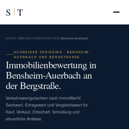
S
T
START
/
IMMOBILIENBEWERTUNG
/
Bensheim-Auerbach
SCHNEIDER THEISSING · BENSHEIM-A
UERBACH UND BERGSTRASSE
Immobilienbewertung in
Bensheim-Auerbach an
der Bergstraße.
Verkehrswertgutachten nach ImmoWertV.
Sachwert, Ertragswert und Vergleichswert für
Kauf, Verkauf, Erbschaft, Scheidung und
steuerliche Anlässe.