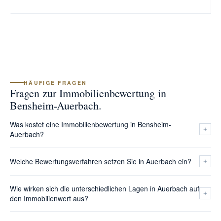
HÄUFIGE FRAGEN
Fragen zur Immobilienbewertung in
Bensheim-Auerbach.
Was kostet eine Immobilienbewertung in Bensheim-
Auerbach?
Das Honorar richtet sich nach dem Bewertungsanlass, der Art
Welche Bewertungsverfahren setzen Sie in Auerbach ein?
der Immobilie und dem Aufwand. Für eine Eigentumswohnung
liegt es typischerweise zwischen 1.800 und 3.500 Euro, für ein
Wir arbeiten nach den Vorgaben der ImmoWertV mit den drei
Wie wirken sich die unterschiedlichen Lagen in Auerbach auf
Einfamilienhaus oder eine Villa in Auerbach entsprechend
normierten Verfahren: dem Vergleichswertverfahren, dem
den Immobilienwert aus?
höher. Wir kalkulieren auf Basis des konkreten Objekts und
Ertragswertverfahren und dem Sachwertverfahren. In
Auerbach hat sehr unterschiedliche Lagen. Das Villenviertel