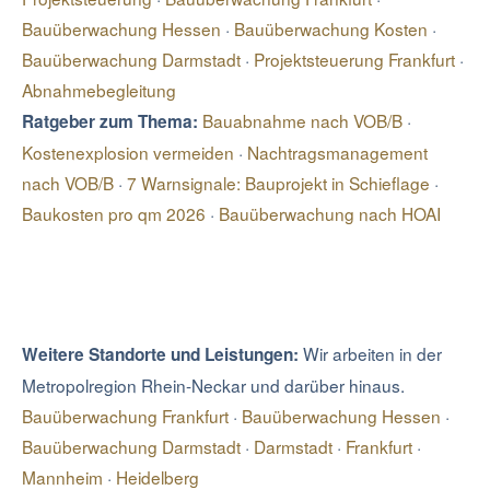
Rückbau militärischer Bestandsstrukturen und enge
die Grundlage unserer Arbeit.
Bauüberwachung Hessen
·
Bauüberwachung Kosten
·
Abstimmung mit der Stadt Mannheim und dem Land Baden-
Bauüberwachung Darmstadt
·
Projektsteuerung Frankfurt
·
Württemberg. Hinzu kommen
Abnahmebegleitung
Hochwasserschutzanforderungen durch die Lage zwischen
Bauabnahme nach VOB/B
·
Ratgeber zum Thema:
Neckar und Rhein sowie erhöhte Dokumentationspflichten.
Kostenexplosion vermeiden
·
Nachtragsmanagement
Eine unabhängige Bauüberwachung ist auf diesen Flächen
nach VOB/B
·
7 Warnsignale: Bauprojekt in Schieflage
·
besonders wichtig.
Baukosten pro qm 2026
·
Bauüberwachung nach HOAI
Wir arbeiten in der
Weitere Standorte und Leistungen:
Metropolregion Rhein-Neckar und darüber hinaus.
Bauüberwachung Frankfurt
·
Bauüberwachung Hessen
·
Bauüberwachung Darmstadt
·
Darmstadt
·
Frankfurt
·
Mannheim
·
Heidelberg