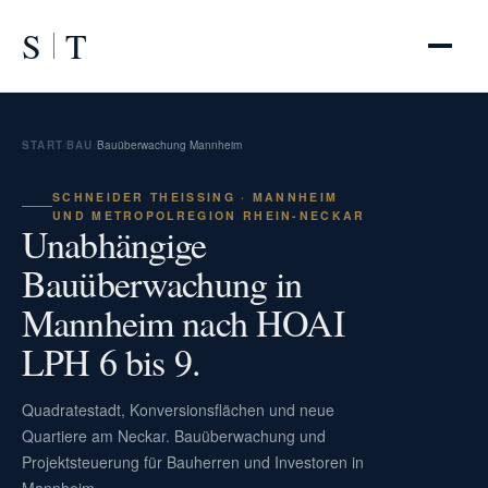
S
T
START
/
BAU
/
Bauüberwachung Mannheim
SCHNEIDER THEISSING · MANNHEIM U
ND METROPOLREGION RHEIN-NECKAR
Unabhängige
Bauüberwachung in
Mannheim nach HOAI
LPH 6 bis 9.
Quadratestadt, Konversionsflächen und neue
Quartiere am Neckar. Bauüberwachung und
Projektsteuerung für Bauherren und Investoren in