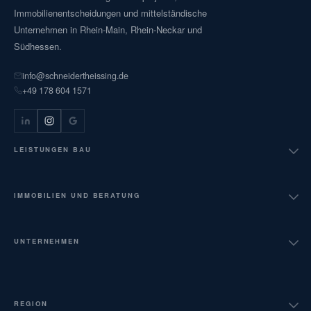
Immobilienentscheidungen und mittelständische
Unternehmen in Rhein-Main, Rhein-Neckar und
Südhessen.
info@schneidertheissing.de
+49 178 604 1571
LEISTUNGEN BAU
Bauüberwachung HOAI LPH 6 bis 9
IMMOBILIEN UND BERATUNG
Projektsteuerung AHO Nr. 9
Verkehrswertgutachten
UNTERNEHMEN
Nachtragsmanagement
Technische Due Diligence
Über uns
Abnahmebegleitung
REGION