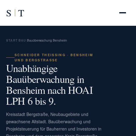
S
T
START
/
BAU
/
Bauüberwachung Bensheim
SCHNEIDER THEISSING · BENSHEIM U
ND BERGSTRASSE
Unabhängige
Bauüberwachung in
Bensheim nach HOAI
LPH 6 bis 9.
Kreisstadt Bergstraße, Neubaugebiete und
gewachsene Altstadt. Bauüberwachung und
Projektsteuerung für Bauherren und Investoren in