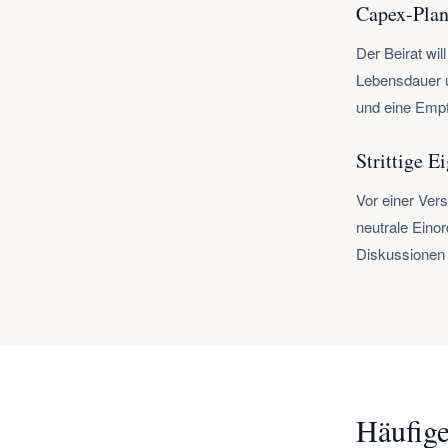
Capex-Plan
Der Beirat wi
Lebensdauer u
und eine Empf
Strittige 
Vor einer Ver
neutrale Eino
Diskussionen 
Häufige