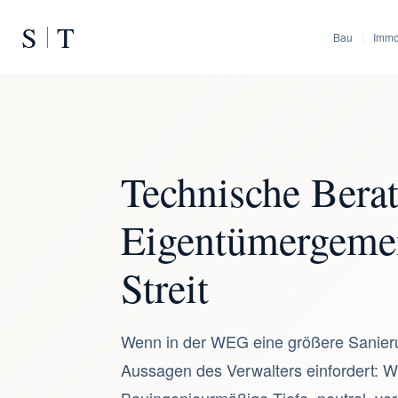
S
T
Bau
Immo
START
/
WEG und Hausverwaltung
Technische Bera
Eigentümergemein
Streit
Wenn in der WEG eine größere Sanierun
Aussagen des Verwalters einfordert: Wi