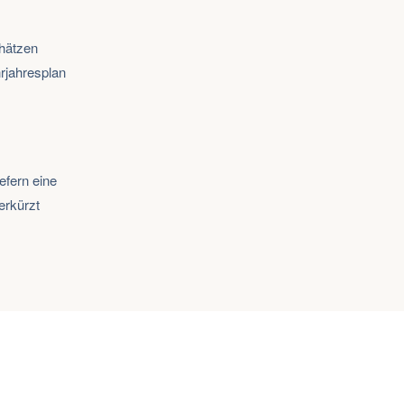
chätzen
rjahresplan
efern eine
erkürzt