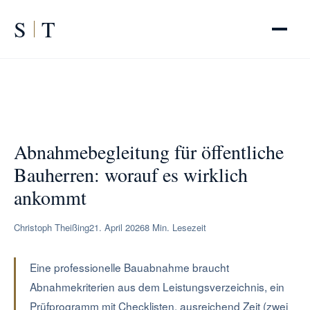
S
T
Abnahmebegleitung für öffentliche Bauherren: worauf es
START
/
RATGEBER
/
ankommt
Abnahmebegleitung für öffentliche
Bauherren: worauf es wirklich
ankommt
Christoph Theißing
21. April 2026
8 Min. Lesezeit
Eine professionelle Bauabnahme braucht
Abnahmekriterien aus dem Leistungsverzeichnis, ein
Prüfprogramm mit Checklisten, ausreichend Zeit (zwei