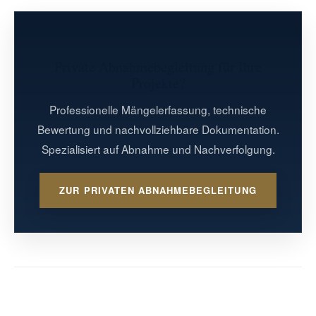
Nachbesserungsaufträgen, nicht zur Ablehnung.
und Dokumentationslücken aus Auftraggeberperspektive
einordnen. Ob sich die Kosten wirtschaftlich auswirken,
hängt von Projektgröße, Mängelrisiko und
Private Abnahmebegleitung für Ihre
Abnahmesituation ab.
Projekte?
Professionelle Mängelerfassung, technische
Bewertung und nachvollziehbare Dokumentation.
Spezialisiert auf Abnahme und Nachverfolgung.
ZUR PRIVATEN ABNAHMEBEGLEITUNG