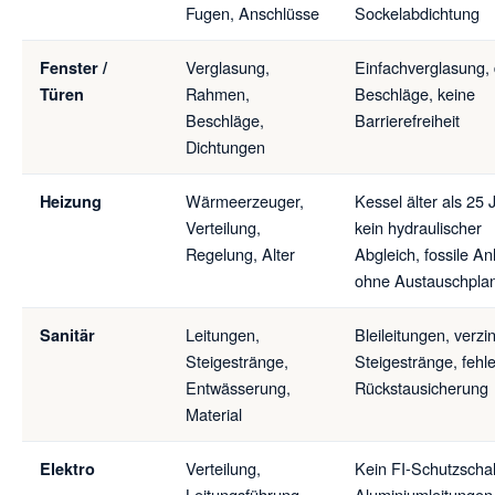
Fugen, Anschlüsse
Sockelabdichtung
Verglasung,
Einfachverglasung, 
Fenster /
Rahmen,
Beschläge, keine
Türen
Beschläge,
Barrierefreiheit
Dichtungen
Wärmeerzeuger,
Kessel älter als 25 
Heizung
Verteilung,
kein hydraulischer
Regelung, Alter
Abgleich, fossile An
ohne Austauschpla
Leitungen,
Bleileitungen, verzi
Sanitär
Steigestränge,
Steigestränge, fehl
Entwässerung,
Rückstausicherung
Material
Verteilung,
Kein FI-Schutzschal
Elektro
Leitungsführung,
Aluminiumleitungen