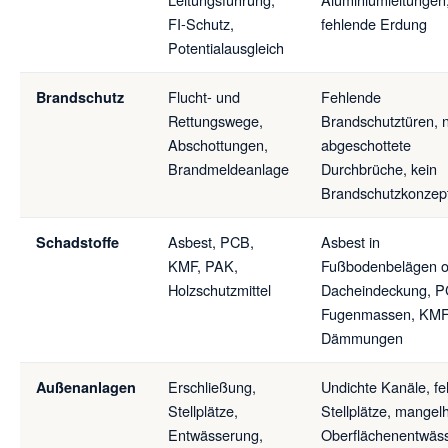
FI-Schutz,
fehlende Erdung
Potentialausgleich
Flucht- und
Fehlende
Brandschutz
Rettungswege,
Brandschutztüren, n
Abschottungen,
abgeschottete
Brandmeldeanlage
Durchbrüche, kein
Brandschutzkonzep
Asbest, PCB,
Asbest in
Schadstoffe
KMF, PAK,
Fußbodenbelägen o
Holzschutzmittel
Dacheindeckung, P
Fugenmassen, KMF
Dämmungen
Erschließung,
Undichte Kanäle, f
Außenanlagen
Stellplätze,
Stellplätze, mangel
Entwässerung,
Oberflächenentwäs