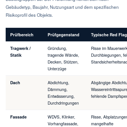
Gebäudetyp, Baujahr, Nutzungsart und dem spezifischen
Risikoprofil des Objekts.
Prüfbereich
Prüfgegenstand
Typische Red Fla
Gründung,
Risse im Mauerwerk
Tragwerk /
tragende Wände,
Durchbiegungen, fe
Statik
Decken, Stützen,
Standsicherheitsna
Unterzüge
Abdichtung,
Abgängige Abdicht
Dach
Dämmung,
Wassereintrittsspur
Entwässerung,
fehlende Dampfspe
Durchdringungen
WDVS, Klinker,
Risse, Abplatzunge
Fassade
Vorhangfassade,
mangelhafte