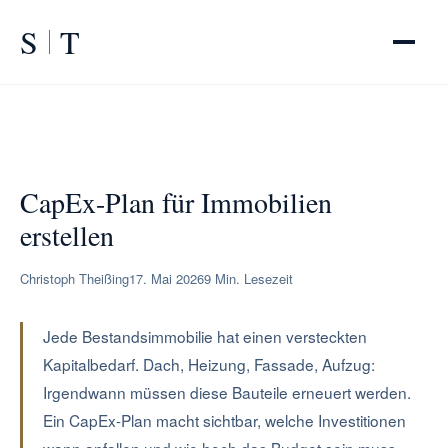
S
T
START
/
RATGEBER
/
CapEx-Plan Immobilie
CapEx-Plan für Immobilien
erstellen
Christoph Theißing
17. Mai 2026
9 Min. Lesezeit
Jede Bestandsimmobilie hat einen versteckten
Kapitalbedarf. Dach, Heizung, Fassade, Aufzug:
Irgendwann müssen diese Bauteile erneuert werden.
Ein CapEx-Plan macht sichtbar, welche Investitionen